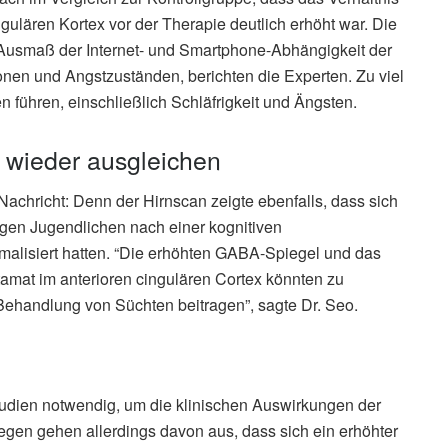
ulären Kortex vor der Therapie deutlich erhöht war. Die
m Ausmaß der Internet- und Smartphone-Abhängigkeit der
nen und Angstzuständen, berichten die Experten. Zu viel
ühren, einschließlich Schläfrigkeit und Ängsten.
e wieder ausgleichen
achricht: Denn der Hirnscan zeigte ebenfalls, dass sich
igen Jugendlichen nach einer kognitiven
ormalisiert hatten. “Die erhöhten GABA-Spiegel und das
mat im anterioren cingulären Cortex könnten zu
ehandlung von Süchten beitragen”, sagte Dr. Seo.
udien notwendig, um die klinischen Auswirkungen der
egen gehen allerdings davon aus, dass sich ein erhöhter