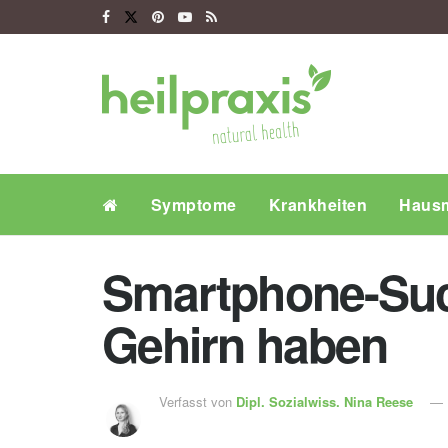
Symptome
Krankheiten
Hausm
Smartphone-Suc
Gehirn haben
Verfasst von
Dipl. Sozialwiss.
Nina Reese