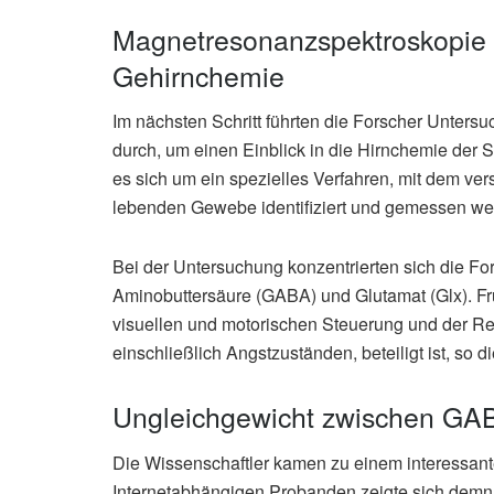
Magnetresonanzspektroskopie e
Gehirnchemie
Im nächsten Schritt führten die Forscher Unter
durch, um einen Einblick in die Hirnchemie der
es sich um ein spezielles Verfahren, mit dem v
lebenden Gewebe identifiziert und gemessen w
Bei der Untersuchung konzentrierten sich die Fo
Aminobuttersäure (GABA) und Glutamat (Glx). Fr
visuellen und motorischen Steuerung und der Re
einschließlich Angstzuständen, beteiligt ist, so di
Ungleichgewicht zwischen GA
Die Wissenschaftler kamen zu einem interessan
Internetabhängigen Probanden zeigte sich demna