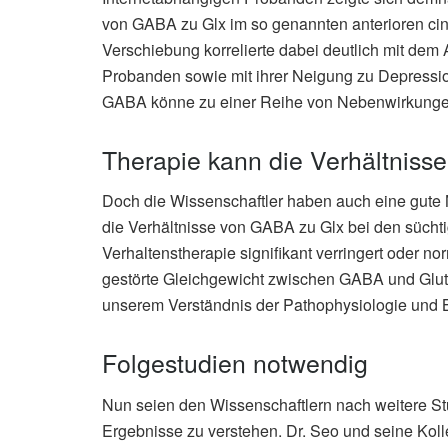
von GABA zu Glx im so genannten anterioren cing
Verschiebung korrelierte dabei deutlich mit de
Probanden sowie mit ihrer Neigung zu Depressio
GABA könne zu einer Reihe von Nebenwirkungen f
Therapie kann die Verhältniss
Doch die Wissenschaftler haben auch eine gute N
die Verhältnisse von GABA zu Glx bei den sücht
Verhaltenstherapie signifikant verringert oder n
gestörte Gleichgewicht zwischen GABA und Gluta
unserem Verständnis der Pathophysiologie und B
Folgestudien notwendig
Nun seien den Wissenschaftlern nach weitere St
Ergebnisse zu verstehen. Dr. Seo und seine Koll