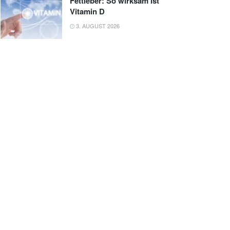
Fettleber: So wirksam ist
Vitamin D
3. AUGUST 2026