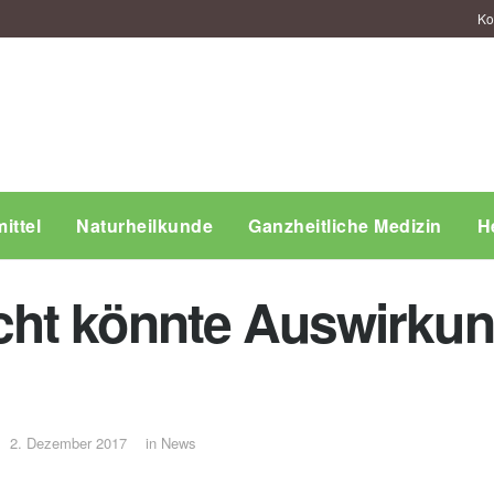
Ko
ittel
Naturheilkunde
Ganzheitliche Medizin
H
ht könnte Auswirkun
2. Dezember 2017
in
News