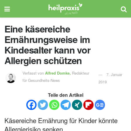
Eine käsereiche
Ernährungsweise im
Kindesalter kann vor
Allergien schützen
Verfasst von
Alfred Domke,
Redakteur
7. Januar
für Gesundheits-News
2019
Teile den Artikel
Käsereiche Ernährung für Kinder könnte
Allergierisiko senken