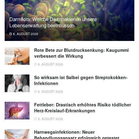
Darmflora: Welche Darmbakterien unsere
Lebenserwartung beeinflussen
6. AUGUST 2026
Rote Bete zur Blutdrucksenkung: Kaugummi
verbessert die Wirkung
6. AUGUST 2026
So wirksam ist Salbei gegen Streptokokken-
Infektionen
6. AUGUST 2026
Fettleber: Drastisch erhöhtes Risiko tödlicher
Herz-Kreislauf-Erkrankungen
5. AUGUST 2026
Harnwegsinfektionen: Neuer
Behandlungsansatz erfolgreich getestet