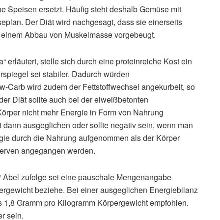
he Speisen ersetzt. Häufig steht deshalb Gemüse mit
eplan. Der Diät wird nachgesagt, dass sie einerseits
ber einem Abbau von Muskelmasse vorgebeugt.
erläutert, stelle sich durch eine proteinreiche Kost ein
rspiegel sei stabiler. Dadurch würden
w-Carb wird zudem der Fettstoffwechsel angekurbelt, so
er Diät sollte auch bei der eiweißbetonten
örper nicht mehr Energie in Form von Nahrung
st dann ausgeglichen oder sollte negativ sein, wenn man
rgie durch die Nahrung aufgenommen als der Körper
eserven angegangen werden.
n? Abel zufolge sei eine pauschale Mengenangabe
ergewicht beziehe. Bei einer ausgeglichen Energiebilanz
bis 1,8 Gramm pro Kilogramm Körpergewicht empfohlen.
r sein.