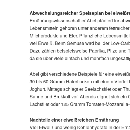
Abwechslungsreicher Speiseplan bei eiweißre
Ernährungswissenschaftler Abel plädiert für abw
Lebensmitteln gehören unter anderem fettreicher
Milchprodukte und Eier. Pflanzliche Lebensmitte
viel Eiweiß. Beim Gemüse wird bei der Low-Carb
Dazu zählen beispielsweise Paprika, Pilze und T
da sie über viele einfach und mehrfach ungesätti
Abel gibt verschiedene Beispiele für eine eiwei
30 bis 60 Gramm Haferflocken mit einem Vierte
Joghurt. Mittags schlägt er Seelachsfilet oder Th
Sahne und Brokkoli vor. Abends eignet sich ein 
Lachsfilet oder 125 Gramm Tomaten-Mozzarella-
Nachteile einer eiweißreichen Ernährung
Viel Eiweiß und wenig Kohlenhydrate in der Ern