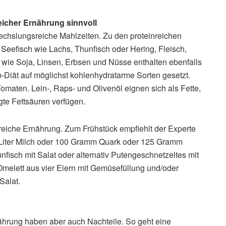
icher Ernährung sinnvoll
echslungsreiche Mahlzeiten. Zu den proteinreichen
 Seefisch wie Lachs, Thunfisch oder Hering, Fleisch,
l wie Soja, Linsen, Erbsen und Nüsse enthalten ebenfalls
-Diät auf möglichst kohlenhydratarme Sorten gesetzt.
omaten. Lein-, Raps- und Olivenöl eignen sich als Fette,
gte Fettsäuren verfügen.
ßreiche Ernährung. Zum Frühstück empfiehlt der Experte
l Liter Milch oder 100 Gramm Quark oder 125 Gramm
unfisch mit Salat oder alternativ Putengeschnetzeltes mit
Omelett aus vier Eiern mit Gemüsefüllung und/oder
Salat.
ährung haben aber auch Nachteile. So geht eine