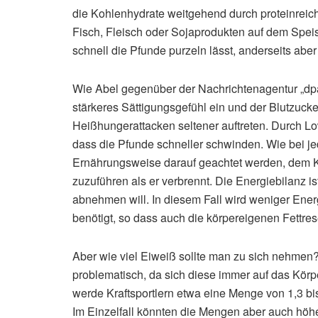
die Kohlenhydrate weitgehend durch proteinreic
Fisch, Fleisch oder Sojaprodukten auf dem Speis
schnell die Pfunde purzeln lässt, anderseits a
Wie Abel gegenüber der Nachrichtenagentur „dpa“ 
stärkeres Sättigungsgefühl ein und der Blutzucke
Heißhungerattacken seltener auftreten. Durch Lo
dass die Pfunde schneller schwinden. Wie bei jed
Ernährungsweise darauf geachtet werden, dem K
zuzuführen als er verbrennt. Die Energiebilanz i
abnehmen will. In diesem Fall wird weniger Ene
benötigt, so dass auch die körpereigenen Fettr
Aber wie viel Eiweiß sollte man zu sich nehme
problematisch, da sich diese immer auf das Körp
werde Kraftsportlern etwa eine Menge von 1,3 
Im Einzelfall könnten die Mengen aber auch höhe