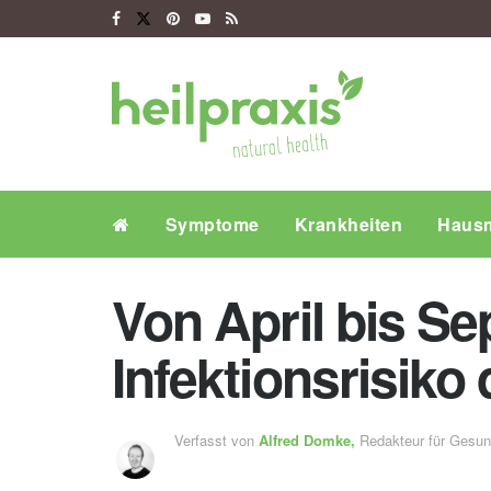
Symptome
Krankheiten
Hausm
Von April bis Se
Infektionsrisiko
Verfasst von
Alfred Domke,
Redakteur für Gesu