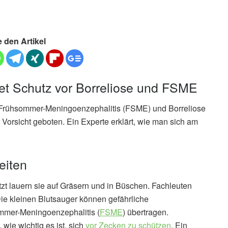
e den Artikel
tet Schutz vor Borreliose und FSME
 Frühsommer-Meningoenzephalitis (FSME) und Borreliose
t Vorsicht geboten. Ein Experte erklärt, wie man sich am
eiten
tzt lauern sie auf Gräsern und in Büschen. Fachleuten
Die kleinen Blutsauger können gefährliche
mer-Meningoenzephalitis (
FSME
) übertragen.
wie wichtig es ist, sich
vor Zecken zu schützen
. Ein