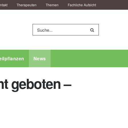
ntakt
Therapeuten
Themen
Fachliche Aufsicht
eilpflanzen
News
ht geboten –