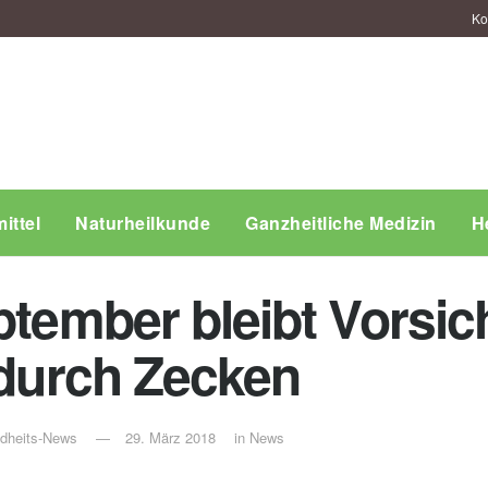
Ko
ittel
Naturheilkunde
Ganzheitliche Medizin
H
ptember bleibt Vorsic
 durch Zecken
ndheits-News
29. März 2018
in
News