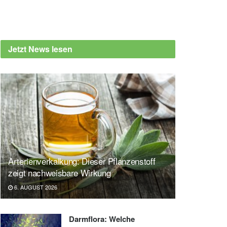
Jetzt News lesen
Arterienverkalkung: Dieser Pflanzenstoff
zeigt nachweisbare Wirkung
6. AUGUST 2026
Darmflora: Welche