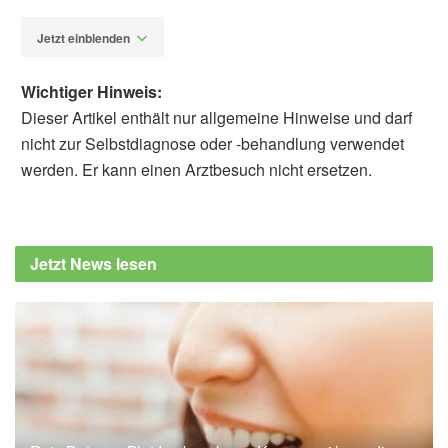
Jetzt einblenden
Wichtiger Hinweis:
Dieser Artikel enthält nur allgemeine Hinweise und darf
nicht zur Selbstdiagnose oder -behandlung verwendet
werden. Er kann einen Arztbesuch nicht ersetzen.
Alfred Domke
DAK-Gesundheit: Zeitumstellung:
Gesundheitliche Probleme nehmen zu,
Jetzt News lesen
(Abruf: 26.10.2019),
DAK-Gesundheit
Barmer: Schlafprobleme durch
Zeitumstellung: BARMER gibt Tipps für
erholsame Nächte, (Abruf: 26.10.2019),
Barmer