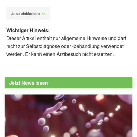
Jetzt einblenden
Wichtiger Hinweis:
Dieser Artikel enthält nur allgemeine Hinweise und darf
nicht zur Selbstdiagnose oder -behandlung verwendet
werden. Er kann einen Arztbesuch nicht ersetzen.
Alfred Domke
American Heart Association: A holiday
favorite, cinnamon isn't as simple as you
Jetzt News lesen
might suspect, (Abruf: 01.12.2024),
www.heart.org
Hila Zelicha, Jieping Yang, Susanne M
Henning, Jianjun Huang, Ru-Po Lee, Gail
Thames, Edward H Livingston, David Heber,
Zhaoping Li: Effect of cinnamon spice on
continuously monitored glycemic response in