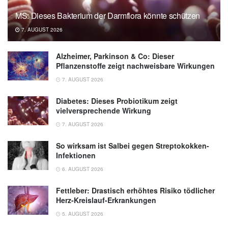
adults with prediabetes: a 4-week
MS: Dieses Bakterium der Darmflora könnte schützen
randomized controlled crossover trial; in: The
7. AUGUST 2026
American Journal of Clinical Nutrition,
(veröffentlicht: 26.01.2024),
Alzheimer, Parkinson & Co: Dieser
pubmed.ncbi.nlm.nih.gov
Pflanzenstoffe zeigt nachweisbare Wirkungen
7. AUGUST 2026
Diabetes: Dieses Probiotikum zeigt
vielversprechende Wirkung
7. AUGUST 2026
So wirksam ist Salbei gegen Streptokokken-
Infektionen
6. AUGUST 2026
Fettleber: Drastisch erhöhtes Risiko tödlicher
Herz-Kreislauf-Erkrankungen
5. AUGUST 2026