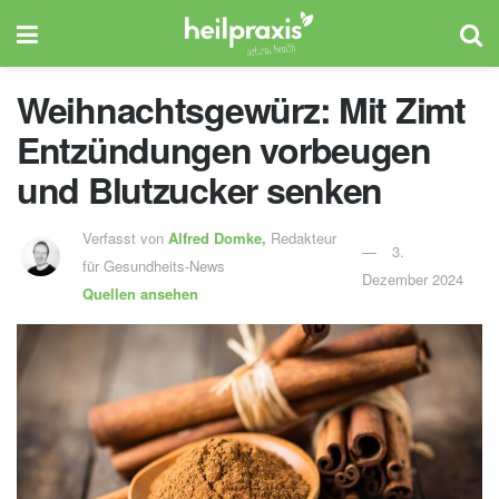
Weihnachtsgewürz: Mit Zimt
Entzündungen vorbeugen
und Blutzucker senken
Verfasst von
Alfred Domke,
Redakteur
3.
für Gesundheits-News
Dezember 2024
Quellen ansehen