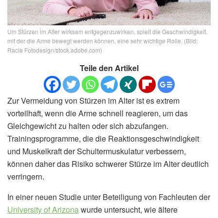
Um Stürzen im Alter wirksam entgegenzuwirken, spielt die Geschwindigkeit,
mit der die Arme bewegt werden können, eine sehr wichtige Rolle. (Bild:
Racle Fotodesign/stock.adobe.com)
Teile den Artikel
Zur Vermeidung von Stürzen im Alter ist es extrem
vorteilhaft, wenn die Arme schnell reagieren, um das
Gleichgewicht zu halten oder sich abzufangen.
Trainingsprogramme, die die Reaktionsgeschwindigkeit
und Muskelkraft der Schultermuskulatur verbessern,
können daher das Risiko schwerer Stürze im Alter deutlich
verringern.
In einer neuen Studie unter Beteiligung von Fachleuten der
University of Arizona
wurde untersucht, wie ältere