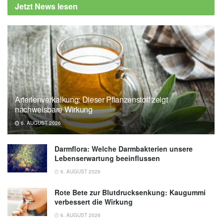
Jetzt News lesen
acceleration and center of mass control
during a slip incident; in: Scientific Reports
(veröffentlicht 06.05.2025),
Scientific Reports
University of Arizona Health Sciences:
Slower arm movements linked to greater fall
risk for older adults (veröffentlicht
01.07.2025),
University of Arizona Health
Arterienverkalkung: Dieser Pflanzenstoff zeigt
Sciences
nachweisbare Wirkung
6. AUGUST 2026
Darmflora: Welche Darmbakterien unsere
Lebenserwartung beeinflussen
6. AUGUST 2026
Rote Bete zur Blutdrucksenkung: Kaugummi
verbessert die Wirkung
6. AUGUST 2026