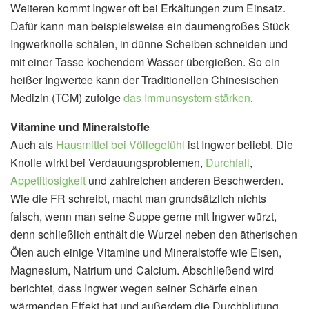
Weiteren kommt Ingwer oft bei Erkältungen zum Einsatz.
Dafür kann man beispielsweise ein daumengroßes Stück
Ingwerknolle schälen, in dünne Scheiben schneiden und
mit einer Tasse kochendem Wasser übergießen. So ein
heißer Ingwertee kann der Traditionellen Chinesischen
Medizin (TCM) zufolge
das Immunsystem stärken
.
Vitamine und Mineralstoffe
Auch als
Hausmittel bei Völlegefühl
ist Ingwer beliebt. Die
Knolle wirkt bei Verdauungsproblemen,
Durchfall
,
Appetitlosigkeit
und zahlreichen anderen Beschwerden.
Wie die FR schreibt, macht man grundsätzlich nichts
falsch, wenn man seine Suppe gerne mit Ingwer würzt,
denn schließlich enthält die Wurzel neben den ätherischen
Ölen auch einige Vitamine und Mineralstoffe wie Eisen,
Magnesium, Natrium und Calcium. Abschließend wird
berichtet, dass Ingwer wegen seiner Schärfe einen
wärmenden Effekt hat und außerdem die Durchblutung