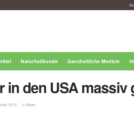
Ko
ittel
Naturheilkunde
Ganzheitliche Medizin
H
r in den USA massiv
mber 2015
in
News