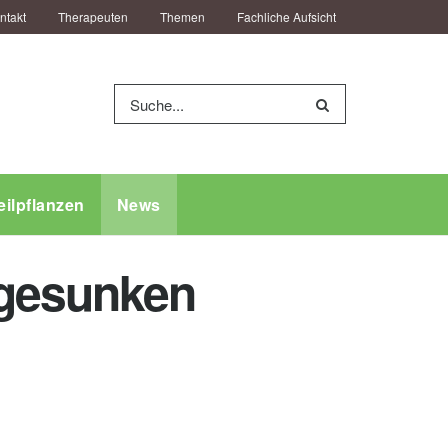
ntakt
Therapeuten
Themen
Fachliche Aufsicht
eilpflanzen
News
 gesunken