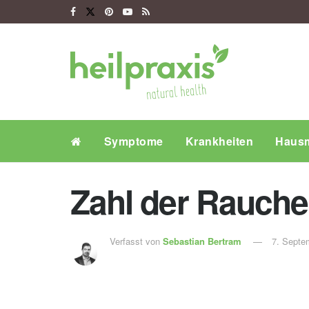
Symptome
Krankheiten
Hausm
Zahl der Rauche
Verfasst von
Sebastian Bertram
7. Septe