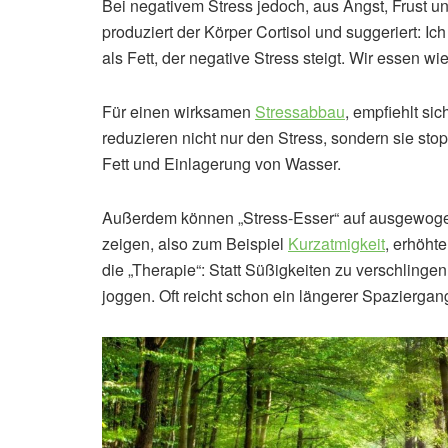
Bei negativem Stress jedoch, aus Angst, Frust un
produziert der Körper Cortisol und suggeriert: I
als Fett, der negative Stress steigt. Wir essen wi
Für einen wirksamen
Stressabbau
, empfiehlt si
reduzieren nicht nur den Stress, sondern sie st
Fett und Einlagerung von Wasser.
Außerdem können „Stress-Esser“ auf ausgewoge
zeigen, also zum Beispiel
Kurzatmigkeit
, erhöht
die „Therapie“: Statt Süßigkeiten zu verschlin
joggen. Oft reicht schon ein längerer Spazierga