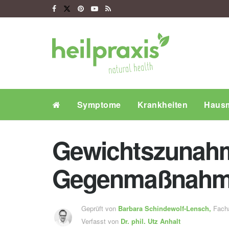
Symptome
Krankheiten
Hausm
Gewichtszunahm
Gegenmaßnah
Geprüft von
Barbara Schindewolf-Lensch
,
Fachä
Verfasst von
Dr. phil.
Utz Anhalt