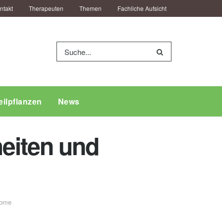
ntakt
Therapeuten
Themen
Fachliche Aufsicht
eilpflanzen
News
eiten und
ome