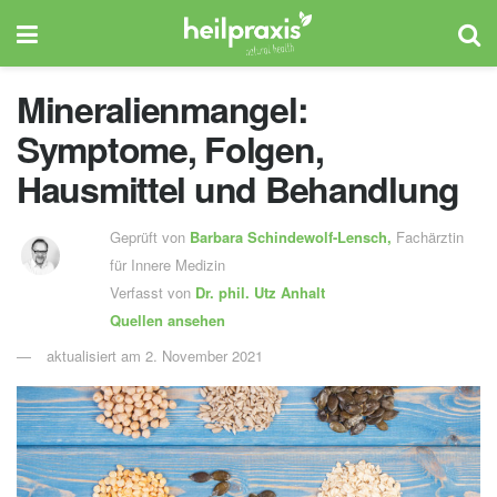
Mineralienmangel:
Symptome, Folgen,
Hausmittel und Behandlung
Geprüft von
Barbara Schindewolf-Lensch
,
Fachärztin
für Innere Medizin
Verfasst von
Dr. phil.
Utz Anhalt
Quellen ansehen
aktualisiert am 2. November 2021