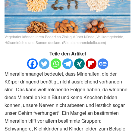
Vegetarier können ihren Bedarf an Zink gut über Nüsse, Vollkorngetreide,
Hülsenfrüchte und Samen decken. (Bild: ratmaner/fotolia.com)
Teile den Artikel
Mineralienmangel bedeutet, dass Mineralien, die der
Körper dringend benötigt, nicht ausreichend vorhanden
sind. Das kann weit reichende Folgen haben, da wir ohne
diese Mineralien kein Blut und keine Knochen bilden
können, unsere Nerven nicht arbeiten und letztlich sogar
unser Gehirn “verhungert”. Ein Mangel an bestimmten
Mineralien trifft vor allem bestimmte Gruppen:
Schwangere, Kleinkinder und Kinder leiden zum Beispiel