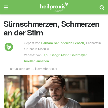
Stirnschmerzen, Schmerzen
an der Stirn
Geprüft von
Barbara Schindewolf-Lensch
,
Fachärztin
für Innere Medizin
Verfasst von
Dipl. Geogr
Astrid Goldmayer
Quellen ansehen
aktualisiert am 2. November 2021