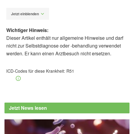
Jetzt einblenden
Wichtiger Hinweis:
Dieser Artikel enthält nur allgemeine Hinweise und darf
nicht zur Selbstdiagnose oder -behandlung verwendet
werden. Er kann einen Arztbesuch nicht ersetzen.
Dipl. Geogr Astrid Goldmayer
Barbara
Schindewolf-Lensch
ICD-Codes für diese Krankheit:
R51
Manfred A. Ullrich: Migräne und
Trigeminusneuralgie erfolgreich behandeln,
Spurbuch Verlag, 2014
Rainer Freynhagen, Ralf Baron:
Jetzt News lesen
Neuropathischer Schmerz, Aesopus Verlag,
2. Auflage, 2006
Andreas Straube: Therapie des episodischen
und chronischen Kopfschmerzes vom