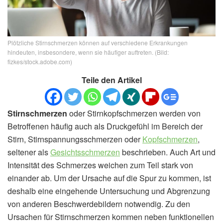
Plötzliche Stirnschmerzen können auf verschiedene Erkrankungen
hindeuten, insbesondere, wenn sie häufiger auftreten. (Bild:
fizkes/stock.adobe.com)
Teile den Artikel
Stirnschmerzen
oder Stirnkopfschmerzen werden von
Betroffenen häufig auch als Druckgefühl im Bereich der
Stirn, Stirnspannungsschmerzen oder
Kopfschmerzen
,
seltener als
Gesichtsschmerzen
beschrieben. Auch Art und
Intensität des Schmerzes weichen zum Teil stark von
einander ab. Um der Ursache auf die Spur zu kommen, ist
deshalb eine eingehende Untersuchung und Abgrenzung
von anderen Beschwerdebildern notwendig. Zu den
Ursachen für Stirnschmerzen kommen neben funktionellen