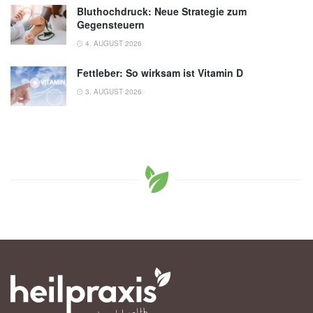
Auflage, 2016
Bluthochdruck: Neue Strategie zum
Gegensteuern
Arne May: S1-Leitlinie Clusterkopfschmerz
4. AUGUST 2026
und trigeminoautonome Kopfschmerzen,
Deutsche Gesellschaft für Neurologie (DGN),
Fettleber: So wirksam ist Vitamin D
(Abruf 13.09.2019),
DGN
3. AUGUST 2026