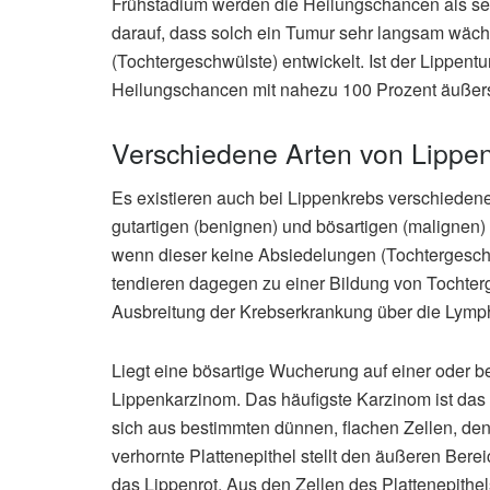
Frühstadium werden die Heilungschancen als sehr
darauf, dass solch ein Tumur sehr langsam wäch
(Tochtergeschwülste) entwickelt. Ist der Lippentum
Heilungschancen mit nahezu 100 Prozent äußers
Verschiedene Arten von Lippe
Es existieren auch bei Lippenkrebs verschieden
gutartigen (benignen) und bösartigen (malignen) G
wenn dieser keine Absiedelungen (Tochtergeschw
tendieren dagegen zu einer Bildung von Tochter
Ausbreitung der Krebserkrankung über die Lym
Liegt eine bösartige Wucherung auf einer oder 
Lippenkarzinom. Das häufigste Karzinom ist das 
sich aus bestimmten dünnen, flachen Zellen, de
verhornte Plattenepithel stellt den äußeren Bere
das Lippenrot. Aus den Zellen des Plattenepith