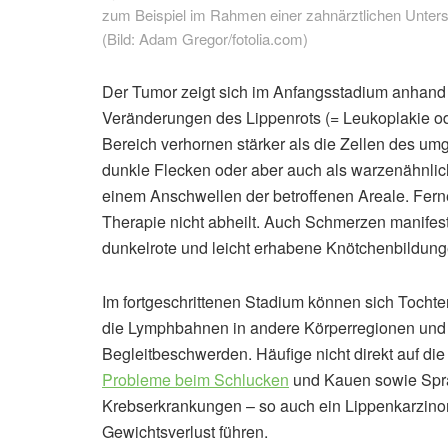
zum Beispiel im Rahmen einer zahnärztlichen Unter
(Bild: Adam Gregor/fotolia.com)
Der Tumor zeigt sich im Anfangsstadium anhand
Veränderungen des Lippenrots (= Leukoplakie od
Bereich verhornen stärker als die Zellen des u
dunkle Flecken oder aber auch als warzenähnlic
einem Anschwellen der betroffenen Areale. Ferne
Therapie nicht abheilt. Auch Schmerzen manifes
dunkelrote und leicht erhabene Knötchenbildung
Im fortgeschrittenen Stadium können sich Tocht
die Lymphbahnen in andere Körperregionen und b
Begleitbeschwerden. Häufige nicht direkt auf d
Probleme beim Schlucken
und Kauen sowie Spra
Krebserkrankungen – so auch ein Lippenkarzin
Gewichtsverlust führen.