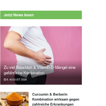
Jetzt News lesen
Zu viel Bauchfett & Vitamin-D-Mangel eine
gefährliche Kombination
8. AUGUST 2026
Curcumin & Berberin
Kombination wirksam gegen
zahlreiche Erkrankungen