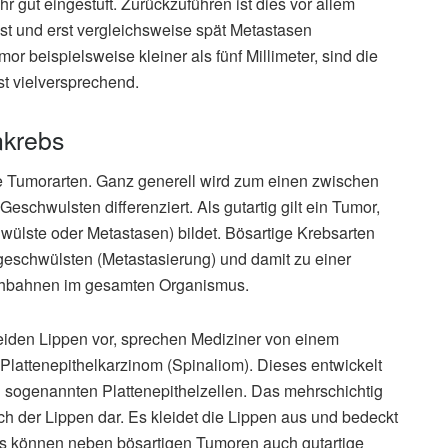
 gut eingestuft. Zurückzuführen ist dies vor allem
st und erst vergleichsweise spät Metastasen
or beispielsweise kleiner als fünf Millimeter, sind die
t vielversprechend.
nkrebs
e Tumorarten. Ganz generell wird zum einen zwischen
eschwulsten differenziert. Als gutartig gilt ein Tumor,
ülste oder Metastasen) bildet. Bösartige Krebsarten
geschwülsten (Metastasierung) und damit zu einer
phbahnen im gesamten Organismus.
beiden Lippen vor, sprechen Mediziner von einem
Plattenepithelkarzinom (Spinaliom). Dieses entwickelt
n sogenannten Plattenepithelzellen. Das mehrschichtig
ich der Lippen dar. Es kleidet die Lippen aus und bedeckt
els können neben bösartigen Tumoren auch gutartige