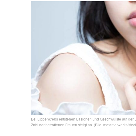
Bei Lippenkrebs entstehen Läsionen und Geschwülste auf der Li
Zahl der betroffenen Frauen steigt an. (Bild: metamorworks/sto