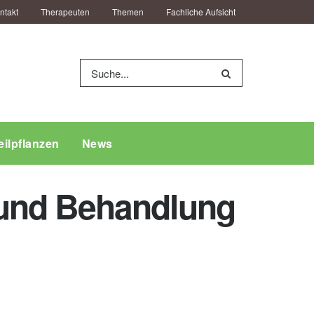
ntakt
Therapeuten
Themen
Fachliche Aufsicht
eilpflanzen
News
und Behandlung