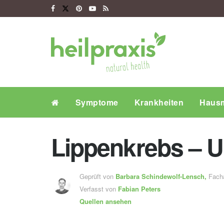
Symptome
Krankheiten
Hausm
Lippenkrebs – 
Geprüft von
Barbara Schindewolf-Lensch
,
Fachä
Verfasst von
Fabian Peters
Quellen ansehen