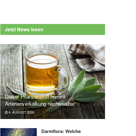
Jetzt News lesen
Dieser Pflanzenstoff hemmt
Arterienverkalkung nachweisbar
4. AUGUST 2026
Darmflora: Welche