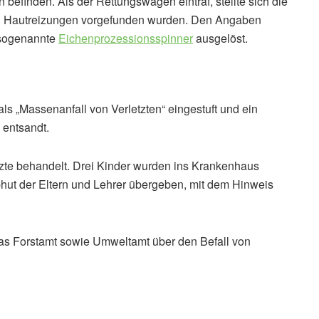
n befinden. Als der Rettungswagen eintraf, stellte sich die
und Hautreizungen vorgefunden wurden. Den Angaben
 sogenannte
Eichenprozessionsspinner
ausgelöst.
als „Massenanfall von Verletzten“ eingestuft und ein
 entsandt.
rzte behandelt. Drei Kinder wurden ins Krankenhaus
bhut der Eltern und Lehrer übergeben, mit dem Hinweis
as Forstamt sowie Umweltamt über den Befall von