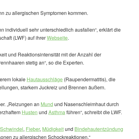
ann zu allergischen Symptomen kommen.
individuell sehr unterschiedlich ausfallen“, erklärt die
chaft (LWF) auf ihrer
Webseite
.
keit und Reaktionsintensität mit der Anzahl der
nnhaaren stetig an“, so die Experten.
erem lokale
Hautausschläge
(Raupendermatitis), die
ellungen, starkem Juckreiz und Brennen äußern.
per. „Reizungen an
Mund
und Nasenschleimhaut durch
erzhaftem
Husten
und
Asthma
führen“, schreibt die LWF.
Schwindel
,
Fieber
,
Müdigkeit
und
Bindehautentzündung
rsonen zu allergischen Schockreaktionen.“