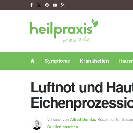
Symptome
Krankheiten
Hausm
Luftnot und Haut
Eichenprozessi
Verfasst von
Alfred Domke,
Redakteur für Gesu
Quellen ansehen