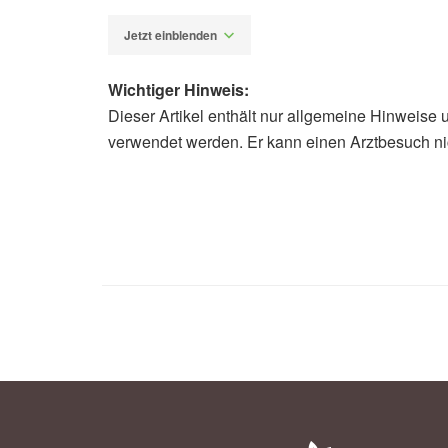
Jetzt einblenden
Wichtiger Hinweis:
Dieser Artikel enthält nur allgemeine Hinweise 
Alfred Domke
verwendet werden. Er kann einen Arztbesuch ni
FW-MH: Neun verletzte Schulkinder
Eichenprozessionsspinner – Mass
Eichenprozessionsspinner - Gefahr
Eichenprozessionsspinner