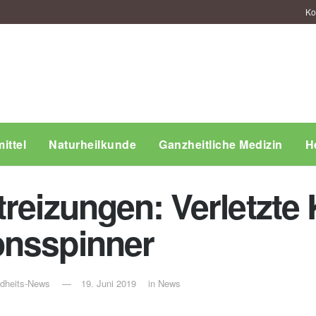
Ko
ittel
Naturheilkunde
Ganzheitliche Medizin
H
reizungen: Verletzte
onsspinner
ndheits-News
19. Juni 2019
in
News