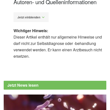
Autoren- und Quelleninformationen
Jetzt einblenden
Wichtiger Hinweis:
Dieser Artikel enthält nur allgemeine Hinweise und
darf nicht zur Selbstdiagnose oder -behandlung
verwendet werden. Er kann einen Arztbesuch nicht
Apothekerin Melissa Sörgel
Barbara
ersetzen.
Schindewolf-Lensch
Robert Koch Institut (RKI): Humane
Papillomviren (Abruf: 10.12.2020),
RKI
Hamm, Henning: Viruswarzen - Kein
Jetzt News lesen
Hexenwerk, in: Pharmazeutische
Zeitung, 15/2010,
PZ
Abeck, Dietrich; Tetsch, Larissa; Lüftl,
Matthias; Biedermann, Tilo: