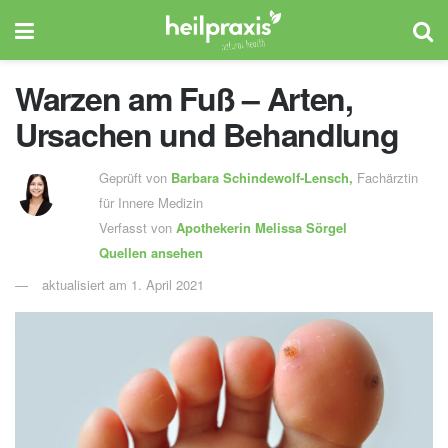
Warzen am Fuß – Arten,
Ursachen und Behandlung
Geprüft von
Barbara Schindewolf-Lensch
,
Fachärztin
für Innere Medizin
Verfasst von
Apothekerin Melissa Sörgel
Quellen ansehen
aktualisiert am 1. April 2021