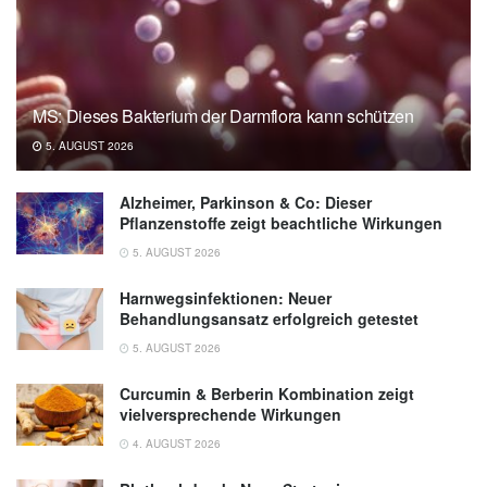
Extragenitale kutane Warzen - Klinik,
Diagnose und Therapie, in: Journal of
the German Society of Dermatology,
17(6): 613-636, Juni 2019,
Wiley Online
MS: Dieses Bakterium der Darmflora kann schützen
Library
5. AUGUST 2026
Alzheimer, Parkinson & Co: Dieser
Pflanzenstoffe zeigt beachtliche Wirkungen
5. AUGUST 2026
Harnwegsinfektionen: Neuer
Behandlungsansatz erfolgreich getestet
5. AUGUST 2026
Curcumin & Berberin Kombination zeigt
vielversprechende Wirkungen
4. AUGUST 2026