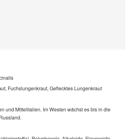
cinalis
ut, Fuchslungenkraut, Geflecktes Lungenkraut
n und Mittelitalien. Im Westen wächst es bis in die
 Russland.
chleimstoffe), Polyphenole, Alkaloide, Flavonoide,