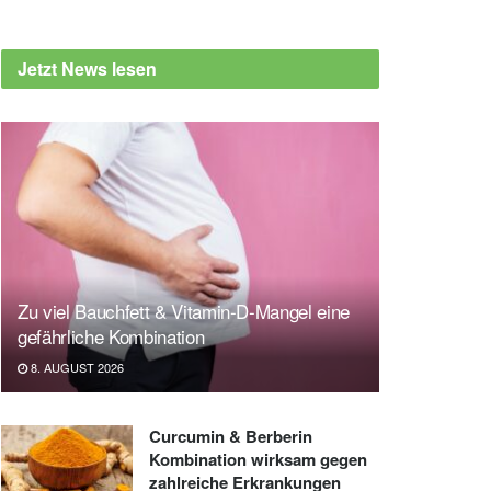
Jetzt News lesen
Zu viel Bauchfett & Vitamin-D-Mangel eine
gefährliche Kombination
8. AUGUST 2026
Curcumin & Berberin
Kombination wirksam gegen
zahlreiche Erkrankungen