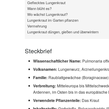
Geflecktes Lungenkraut
Wann blüht es?
Wo wächst Lungenkraut?
Lungenkraut im Garten pflanzen
Vermehrung
Lungenkraut düngen, gießen und überwintern
Steckbrief
Wissenschaftlicher Name:
Pulmonaria offi
Volksnamen:
Lungenwurz, Arzneilungenkra
Familie:
Raublattgewächse (Boraginaceae)
Verbreitung:
Mitteleuropa bis Mittelschwede
Ardennen, im Osten bis in das europäische
Verwendete Pflanzenteile:
Das Kraut
Inhaltsstoffe:
Gerbstoffe, Polysaccharide (S