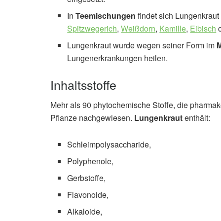
In
Teemischungen
findet sich Lungenkraut
Spitzwegerich
,
Weißdorn
,
Kamille
,
Eibisch
Lungenkraut wurde wegen seiner Form im
M
Lungenerkrankungen heilen.
Inhaltsstoffe
Mehr als 90 phytochemische Stoffe, die pharmako
Pflanze nachgewiesen.
Lungenkraut
enthält:
Schleimpolysaccharide,
Polyphenole,
Gerbstoffe,
Flavonoide,
Alkaloide,