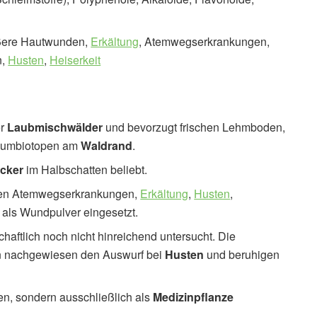
ßere Hautwunden,
Erkältung
, Atemwegserkrankungen,
n,
Husten
,
Heiserkeit
er
Laubmischwälder
und bevorzugt frischen Lehmboden,
 Saumbiotopen am
Waldrand
.
cker
im Halbschatten beliebt.
gen Atemwegserkrankungen,
Erkältung
,
Husten
,
als Wundpulver eingesetzt.
aftlich noch nicht hinreichend untersucht. Die
rn nachgewiesen den Auswurf bei
Husten
und beruhigen
en, sondern ausschließlich als
Medizinpflanze