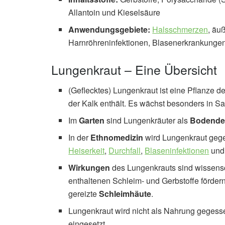
Allantoin und Kieselsäure
Anwendungsgebiete:
Halsschmerzen
, äu
Harnröhreninfektionen, Blasenerkrankunge
Lungenkraut – Eine Übersicht
(Geflecktes) Lungenkraut ist eine Pflanze d
der Kalk enthält. Es wächst besonders in
Im
Garten
sind Lungenkräuter als
Bodende
In der
Ethnomedizin
wird Lungenkraut ge
Heiserkeit
,
Durchfall
,
Blaseninfektionen
und 
Wirkungen
des Lungenkrauts sind wissensch
enthaltenen Schleim- und Gerbstoffe förde
gereizte
Schleimhäute
.
Lungenkraut wird nicht als Nahrung gegess
eingesetzt.