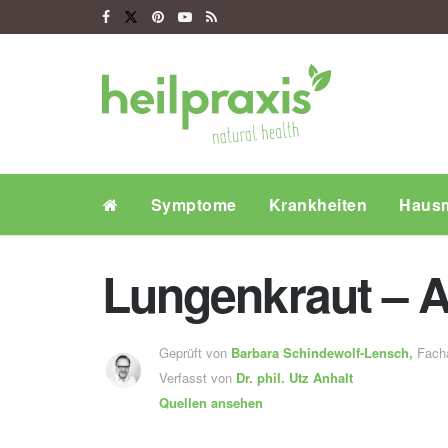
Symptome
Krankheiten
Hausm
Lungenkraut – 
Geprüft von
Barbara Schindewolf-Lensch
,
Fachä
Verfasst von
Dr. phil.
Utz Anhalt
Quellen ansehen