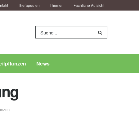
ntakt
Therapeuten
Themen
Fachliche Aufsicht
eilpflanzen
News
ung
anzen