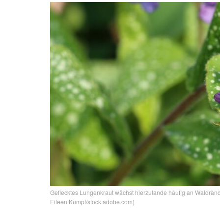
Geflecktes Lungenkraut wächst hierzulande häufig an Waldrände
Eileen Kumpf/stock.adobe.com)