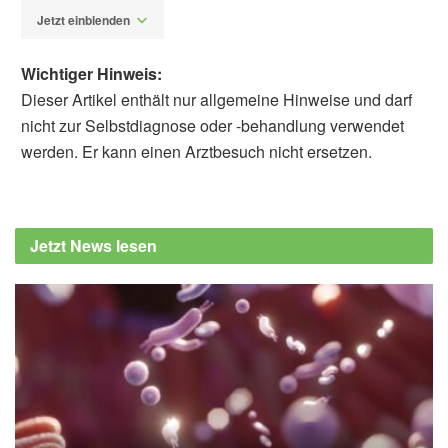
Jetzt einblenden
Wichtiger Hinweis:
Dieser Artikel enthält nur allgemeine Hinweise und darf
nicht zur Selbstdiagnose oder -behandlung verwendet
werden. Er kann einen Arztbesuch nicht ersetzen.
Alexander Stindt
Jessica K. Atencio, Emma L. Reed, Karen
Wiedenfeld Needham, Kathryn M. Lucernoni,
Jetzt News lesen
Lindan N. Comrada, et al.: Comparison of
thermoregulatory, cardiovascular, and
immune responses to different passive heat
therapy modalities; in: American Journal of
Physiology (veröffentlicht 09.06.2025),
American Journal of Physiology
University of Oregon: A good soak in a hot
tub might beat a sauna for health benefits