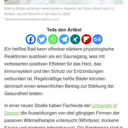
Warme Bäder scheinen verschiedene Aspekte der Gesundheit mehr zu
fördern, als ein Besuch in der Sauna. (Bild:
YakobchukOlena/stock.adobe.com)
Teile den Artikel
Ein heißes Bad kann offenbar stärkere physiologische
Reaktionen auslösen als ein Saunagang, was mit
verbeserten positiven Effekten für das Herz, das
Immunsystem und den Schutz vor Entzündungen
verbunden ist. Regelmäßige heiße Bäder könnten
demnach einen wesentlichen Beitrag zur Stärkung der
Gesundheit leisten.
In einer neuen Studie haben Fachleute der
University of
Oregon
die Auswirkungen von drei gängigen Formen der
passiven Wärmetherapie untersucht (Whirlpool, trockene
Sauna und moderne Infrarotsauna). Die Ergebnisse sind in