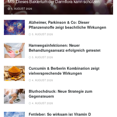
MS: Dieses Bakterium der Darmflora kann schützen
(veröffentlicht 25.06.2025),
University of
5. AUGUST 2026
Oregon
Alzheimer, Parkinson & Co: Dieser
Pflanzenstoffe zeigt beachtliche Wirkungen
5. AUGUST 2026
Harnwegsinfektionen: Neuer
Behandlungsansatz erfolgreich getestet
5. AUGUST 2026
Curcumin & Berberin Kombination zeigt
vielversprechende Wirkungen
4. AUGUST 2026
Bluthochdruck: Neue Strategie zum
Gegensteuern
4. AUGUST 2026
Fettleber: So wirksam ist Vitamin D