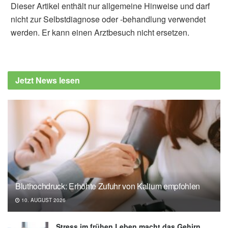
Dieser Artikel enthält nur allgemeine Hinweise und darf
nicht zur Selbstdiagnose oder -behandlung verwendet
werden. Er kann einen Arztbesuch nicht ersetzen.
Alexander Stindt
Hesam Khodadadi, Évila Lopes Salles,
Abbas Jarrahi, Fairouz Chibane, Vincenzo
Jetzt News lesen
Costigliola et al.: Cannabidiol Modulates
Cytokine Storm in Acute Respiratory Distress
Syndrome Induced by Simulated Viral
Infection Using Synthetic RNA, in Cannabis
and Cannabinoid Research (veröffentlicht
08.07.2020),
Cannabis and Cannabinoid
Research
Bluthochdruck: Erhöhte Zufuhr von Kalium empfohlen
10. AUGUST 2026
Stress im frühen Leben macht das Gehirn