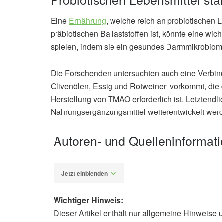
Eine
Ernährung
, welche reich an probiotischen L
präbiotischen Ballaststoffen ist, könnte eine wi
spielen, indem sie ein gesundes Darmmikrobiom 
Die Forschenden untersuchten auch eine Verbin
Olivenölen, Essig und Rotweinen vorkommt, die 
Herstellung von TMAO erforderlich ist. Letztend
Nahrungsergänzungsmittel weiterentwickelt werd
Autoren- und Quelleninformat
Jetzt einblenden
Wichtiger Hinweis:
Dieser Artikel enthält nur allgemeine Hinweise 
Alexander Stindt