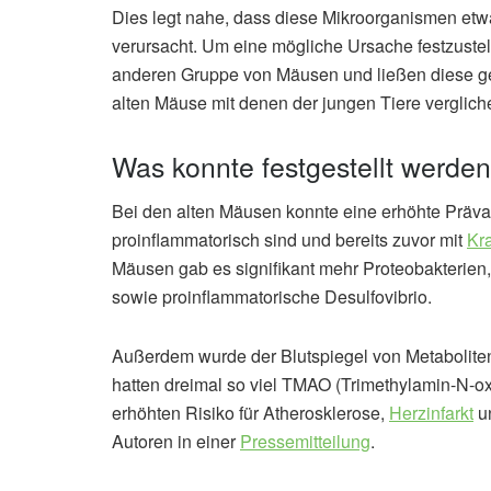
Dies legt nahe, dass diese Mikroorganismen etw
verursacht. Um eine mögliche Ursache festzuste
anderen Gruppe von Mäusen und ließen diese ge
alten Mäuse mit denen der jungen Tiere verglich
Was konnte festgestellt werde
Bei den alten Mäusen konnte eine erhöhte Präva
proinflammatorisch sind und bereits zuvor mit
Kr
Mäusen gab es signifikant mehr Proteobakterie
sowie proinflammatorische Desulfovibrio.
Außerdem wurde der Blutspiegel von Metabolite
hatten dreimal so viel TMAO (Trimethylamin-N-oxi
erhöhten Risiko für Atherosklerose,
Herzinfarkt
u
Autoren in einer
Pressemitteilung
.