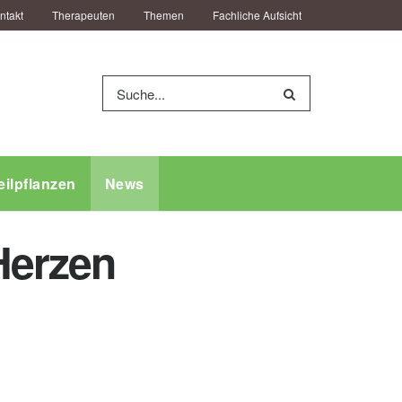
ntakt
Therapeuten
Themen
Fachliche Aufsicht
eilpflanzen
News
Herzen