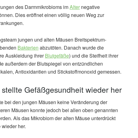
nderungen des Darmmikrobioms im
Alter
negative
nen. Dies eröffnet einen völlig neuen Weg zur
krankungen.
ngsteam jungen und alten Mäusen Breitspektrum-
ebenden
Bakterien
abzutöten. Danach wurde die
re Auskleidung ihrer
Blutgefäße
) und die Steifheit ihrer
de außerdem der Blutspiegel von entzündlichen
alen, Antioxidantien und Stickstoffmonoxid gemessen.
stellte Gefäßgesundheit wieder her
te bei den jungen Mäusen keine Veränderung der
teren Mäusen konnte jedoch bei allen oben genannten
erden. Als das Mikrobiom der alten Mäuse unterdrückt
 wieder her.