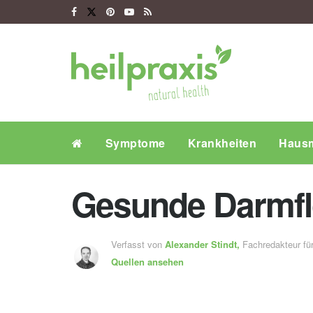
Symptome
Krankheiten
Hausm
Gesunde Darmflo
Verfasst von
Alexander Stindt,
Fachredakteur f
Quellen ansehen