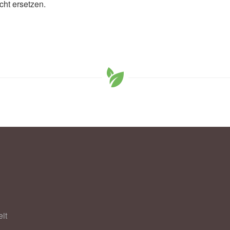
cht ersetzen.
oulder (Abruf: 20.10.2019),
Journal of Physiology
it