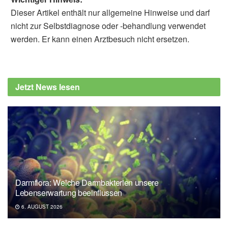
Dieser Artikel enthält nur allgemeine Hinweise und darf
nicht zur Selbstdiagnose oder -behandlung verwendet
werden. Er kann einen Arztbesuch nicht ersetzen.
Alfred Domke
Daily Mail: Eating fish three times a week
cuts the risk of bowel cancer by 12% 'by
Jetzt News lesen
reducing inflammation in the body', (Abruf:
24.07.2019),
Daily Mail
Darmflora: Welche Darmbakterien unsere
Lebenserwartung beeinflussen
6. AUGUST 2026