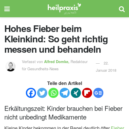
Hohes Fieber beim
Kleinkind: So geht richtig
messen und behandeln
Verfasst von
Alfred Domke,
Redakteur
22.
für Gesundheits-News
Januar 2018
Teile den Artikel
Erkältungszeit: Kinder brauchen bei Fieber
nicht unbedingt Medikamente
Kleine Kinder bekommen in der Regel deutlich öfter
Fieber