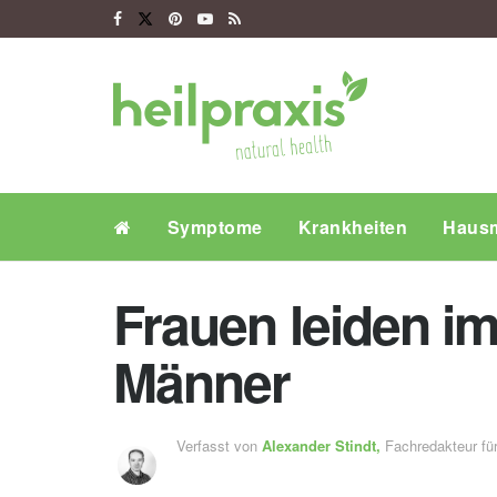
Symptome
Krankheiten
Hausm
Frauen leiden i
Männer
Verfasst von
Alexander Stindt,
Fachredakteur f