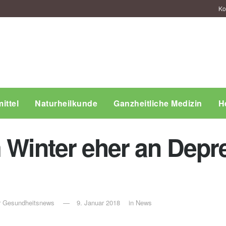
Ko
ittel
Naturheilkunde
Ganzheitliche Medizin
H
m Winter eher an Depr
ür Gesundheitsnews
9. Januar 2018
in
News