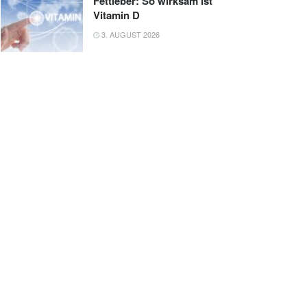
Fettleber: So wirksam ist
Vitamin D
3. AUGUST 2026