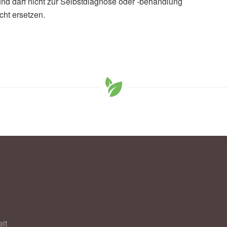
und darf nicht zur Selbstdiagnose oder -behandlung
cht ersetzen.
it