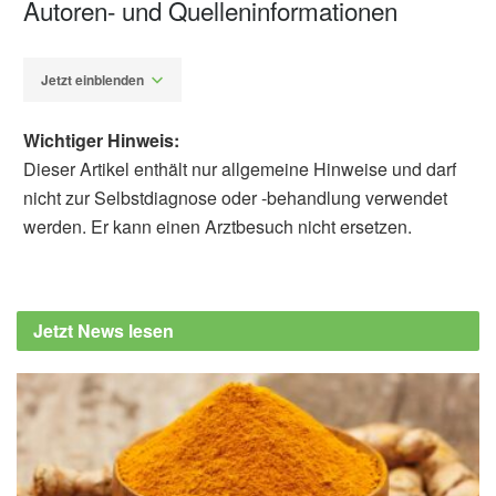
Autoren- und Quelleninformationen
Jetzt einblenden
Wichtiger Hinweis:
Dieser Artikel enthält nur allgemeine Hinweise und darf
nicht zur Selbstdiagnose oder -behandlung verwendet
werden. Er kann einen Arztbesuch nicht ersetzen.
Diplom-Redakteur (FH) Volker Blasek
Mayo Clinic: Treating skin irritations from
wearing face masks (veröffentlicht:
Jetzt News lesen
14.05.2020),
newsnetwork.mayoclinic.org