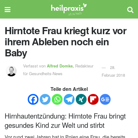
Hirntote Frau kriegt kurz vor
ihrem Ableben noch ein
Baby
Verfasst von
Alfred Domke,
Redakteur
28.
für Gesundheits-News
Februar 2018
Teile den Artikel
Hirnhautentzündung: Hirntote Frau bringt
gesundes Kind zur Welt und stirbt
Vor rund zwei Jahren hat in Polen eine Frau, die bereits