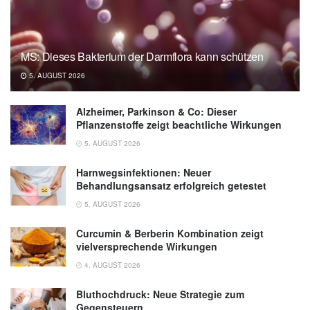
MS: Dieses Bakterium der Darmflora kann schützen
5. AUGUST 2026
Alzheimer, Parkinson & Co: Dieser
Pflanzenstoffe zeigt beachtliche Wirkungen
5. AUGUST 2026
Harnwegsinfektionen: Neuer
Behandlungsansatz erfolgreich getestet
5. AUGUST 2026
Curcumin & Berberin Kombination zeigt
vielversprechende Wirkungen
4. AUGUST 2026
Bluthochdruck: Neue Strategie zum
Gegensteuern