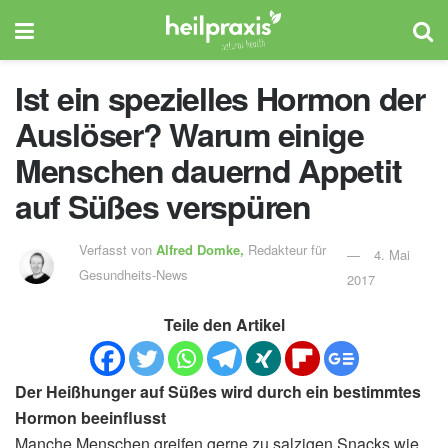
Ist ein spezielles Hormon der
Auslöser? Warum einige
Menschen dauernd Appetit
auf Süßes verspüren
Verfasst von
Alfred Domke,
Redakteur für
4. Mai
Gesundheits-News
2017
Teile den Artikel
Der Heißhunger auf Süßes wird durch ein bestimmtes
Hormon beeinflusst
Manche Menschen greifen gerne zu salzigen Snacks wie