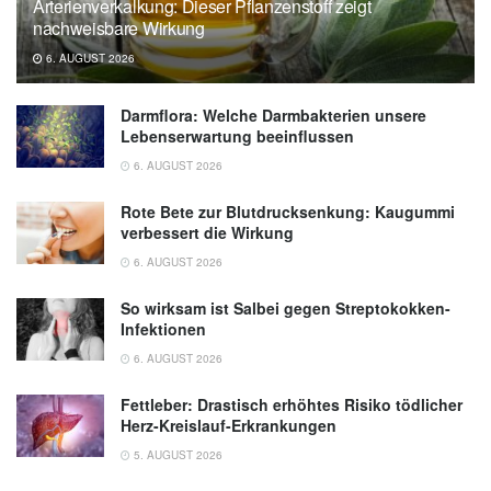
Arterienverkalkung: Dieser Pflanzenstoff zeigt
nachweisbare Wirkung
6. AUGUST 2026
Darmflora: Welche Darmbakterien unsere
Lebenserwartung beeinflussen
6. AUGUST 2026
Rote Bete zur Blutdrucksenkung: Kaugummi
verbessert die Wirkung
6. AUGUST 2026
So wirksam ist Salbei gegen Streptokokken-
Infektionen
6. AUGUST 2026
Fettleber: Drastisch erhöhtes Risiko tödlicher
Herz-Kreislauf-Erkrankungen
5. AUGUST 2026