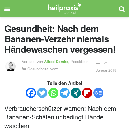
Gesundheit: Nach dem
Bananen-Verzehr niemals
Händewaschen vergessen!
Verfasst von
Alfred Domke,
Redakteur
21.
für Gesundheits-News
Januar 2019
Teile den Artikel
Verbraucherschützer warnen: Nach dem
Bananen-Schälen unbedingt Hände
waschen