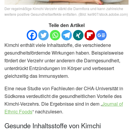
Der regelmäßige Kimchi-Verzehr stärkt die Darmflora und kann zahlreiche
weitere positive Gesundheitseffekte entfalten. (Bild: kei907/stock.adobe.com)
Teile den Artikel
Kimchi enthält viele Inhaltsstoffe, die verschiedene
gesundheitsfördernde Wirkungen haben. Beispielsweise
fördert der Verzehr unter anderem die Darmgesundheit,
unterdrückt Entzündungen im Körper und verbessert
gleichzeitig das Immunsystem.
Eine neue Studie von Fachleuten der CHA-Universität in
Südkorea verdeutlicht die gesundheitlichen Vorteile des
Kimchi-Verzehrs. Die Ergebnisse sind in dem „
Journal of
Ethnic Foods
“ nachzulesen.
Gesunde Inhaltsstoffe von Kimchi