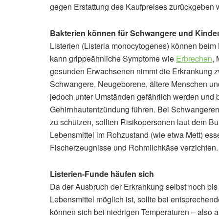
gegen Erstattung des Kaufpreises zurückgeben 
Bakterien können für Schwangere und Kinder
Listerien (Listeria monocytogenes) können bei
kann grippeähnliche Symptome wie
Erbrechen
,
gesunden Erwachsenen nimmt die Erkrankung zwa
Schwangere, Neugeborene, ältere Menschen un
jedoch unter Umständen gefährlich werden und b
Gehirnhautentzündung führen. Bei Schwangeren st
zu schützen, sollten Risikopersonen laut dem Bun
Lebensmittel im Rohzustand (wie etwa Mett) esse
Fischerzeugnisse und Rohmilchkäse verzichten.
Listerien-Funde häufen sich
Da der Ausbruch der Erkrankung selbst noch bis
Lebensmittel möglich ist, sollte bei entspreche
können sich bei niedrigen Temperaturen – also 