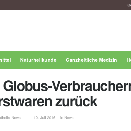
Ko
ittel
Naturheilkunde
Ganzheitliche Medizin
H
: Globus-Verbraucherm
rstwaren zurück
ndheits-News
10. Juli 2016
in
News