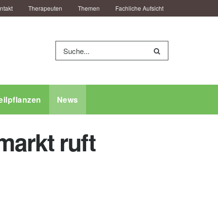
ntakt
Therapeuten
Themen
Fachliche Aufsicht
eilpflanzen
News
arkt ruft