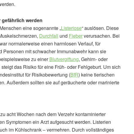
werden.
 gefährlich werden
m Menschen eine sogenannte „
Listeriose
“ auslösen. Diese
 Muskelschmerzen,
Durchfall
und
Fieber
verursachen. Bei
r normalerweise einen harmlosen Verlauf, für
d Personen mit schwacher Immunabwehr kann sie
eispielsweise zu einer
Blutvergiftung
, Gehirn- oder
eigt das Risiko für eine Früh- oder Fehlgeburt. Um sich
desinstitut für Risikobewertung (
BfR
) keine tierischen
n. Außerdem sollten sie auf geräucherte oder marinierte
 zu acht Wochen nach dem Verzehr kontaminierter
nden Symptomen ein Arzt aufgesucht werden. Listerien
auch im Kühlschrank – vermehren. Durch vollständiges