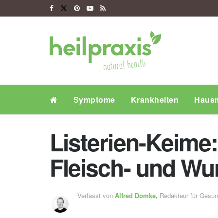
Symptome
Krankheiten
Hausm
Listerien-Keime
Fleisch- und Wu
Verfasst von
Alfred Domke,
Redakteur für Gesu