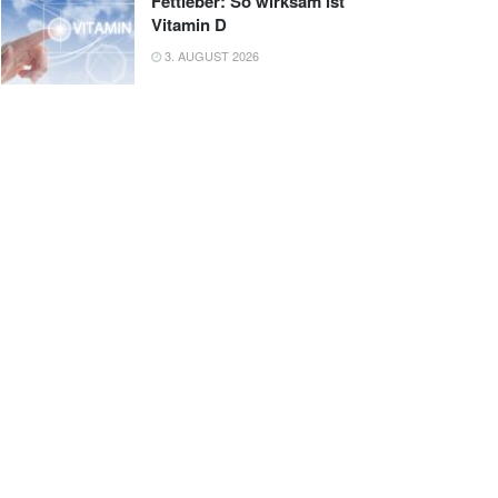
Fettleber: So wirksam ist
Vitamin D
3. AUGUST 2026