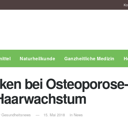
Ko
ittel
Naturheilkunde
Ganzheitliche Medizin
H
ken bei Osteoporose-
s Haarwachstum
ür Gesundheitsnews
15. Mai 2018
in
News