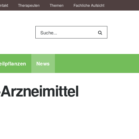
ntakt
Therapeuten
Themen
Fachliche Aufsicht
eilpflanzen
News
Arzneimittel