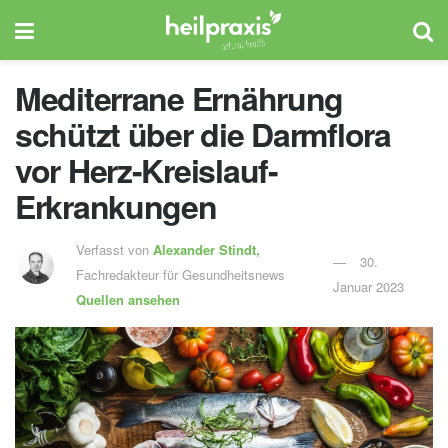
Mediterrane Ernährung
schützt über die Darmflora
vor Herz-Kreislauf-
Erkrankungen
Verfasst von
Alexander Stindt,
30.
Fachredakteur für Gesundheitsnews
Januar 2023
Quellen ansehen