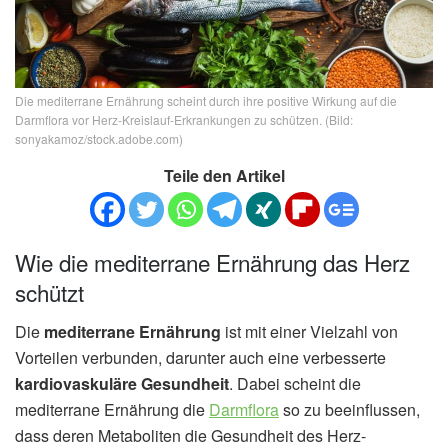
Die mediterrane Ernährung scheint durch ihre positive Wirkung auf die
Darmflora vor Herz-Kreislauf-Erkrankungen zu schützen. (Bild:
sonyakamoz/stock.adobe.com)
Teile den Artikel
Wie die mediterrane Ernährung das Herz
schützt
Die
mediterrane Ernährung
ist mit einer Vielzahl von
Vorteilen verbunden, darunter auch eine verbesserte
kardiovaskuläre Gesundheit
. Dabei scheint die
mediterrane Ernährung die
Darmflora
so zu beeinflussen,
dass deren Metaboliten die Gesundheit des Herz-