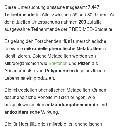
Diese Untersuchung umfasste insgesamt
7.447
Teilnehmende
im Alter zwischen 55 und 80 Jahren. An
der aktuellen Untersuchung nahmen
200
zufällig
ausgewählte Teilnehmende der PREDIMED-Studie teil.
Es gelang den Forschenden,
fünf
unterschiedliche
relevante
mikrobielle phenolische Metaboliten
zu
identifizieren. Solche Metaboliten werden von
Mikroorganismen wie
Bakterien
und
Pilzen
als
Abbauprodukte von
Polyphenolen
in pflanzlichen
Lebensmitteln produziert.
Die mikrobiellen phenolischen Metaboliten können
gesundheitliche Vorteile mit sich bringen, wie
beispielsweise eine
entzündungshemmende
und
antioxidantische
Wirkung.
Die fünf identifizierten mikrobiellen phenolischen