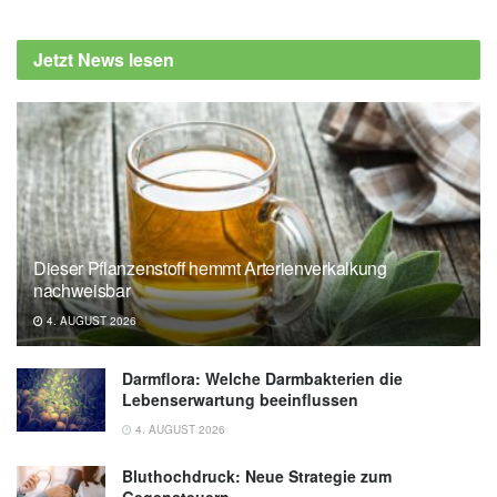
Ines Dominguez-Lopez, Camile Arancibia-
Riveros, Montserrat Fito, Ramon Estruch,
Jetzt News lesen
Estefania Toledo, et al.: Association of
microbiota polyphenols with cardiovascular
health in the context of a Mediterranean diet;
in: Food Research International
(veröffentlicht 24.01.2023),
Food Research
International
Dieser Pflanzenstoff hemmt Arterienverkalkung
nachweisbar
4. AUGUST 2026
Darmflora: Welche Darmbakterien die
Lebenserwartung beeinflussen
4. AUGUST 2026
Bluthochdruck: Neue Strategie zum