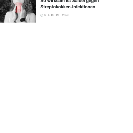
So wirksam ist Salbei gegen
Streptokokken-Infektionen
6. AUGUST 2026