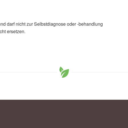
und darf nicht zur Selbstdiagnose oder -behandlung
cht ersetzen.
sh-ups predict about your future?, (Abruf: 19.08.2019),
h-Up, (Abruf: 19.08.2019),
The Atlantic
y could be no-cost way to assess cardio risks, (Abruf:
Your Life Expectancy, (Abruf: 19.08.2019),
Shape