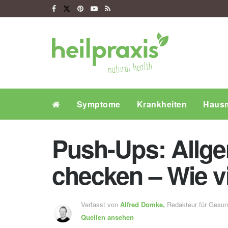
Symptome
Krankheiten
Hausm
Push-Ups: Allge
checken – Wie v
Verfasst von
Alfred Domke,
Redakteur für Gesu
Quellen ansehen