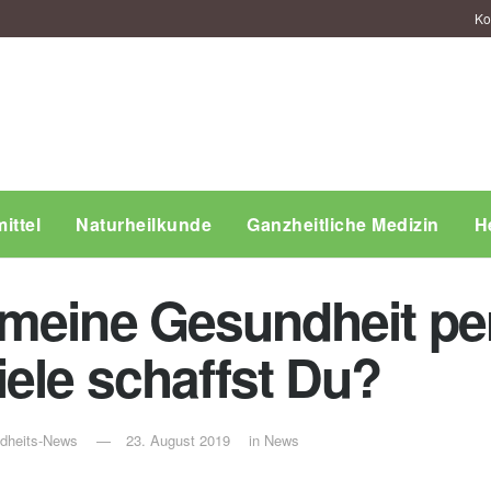
Ko
ittel
Naturheilkunde
Ganzheitliche Medizin
H
meine Gesundheit per
iele schaffst Du?
ndheits-News
23. August 2019
in
News