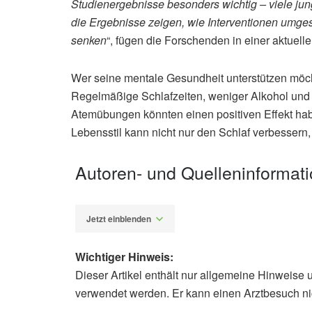
Studienergebnisse besonders wichtig – viele ju
die Ergebnisse zeigen, wie Interventionen umges
senken
“, fügen die Forschenden in einer aktuell
Wer seine mentale Gesundheit unterstützen möc
Regelmäßige Schlafzeiten, weniger Alkohol und 
Atemübungen könnten einen positiven Effekt hab
Lebensstil kann nicht nur den Schlaf verbessern,
Autoren- und Quelleninformat
Jetzt einblenden
Wichtiger Hinweis:
Dieser Artikel enthält nur allgemeine Hinweise 
Alexander Stindt
verwendet werden. Er kann einen Arztbesuch ni
Gulin Yatagan Sevim, Tina Yuet Law