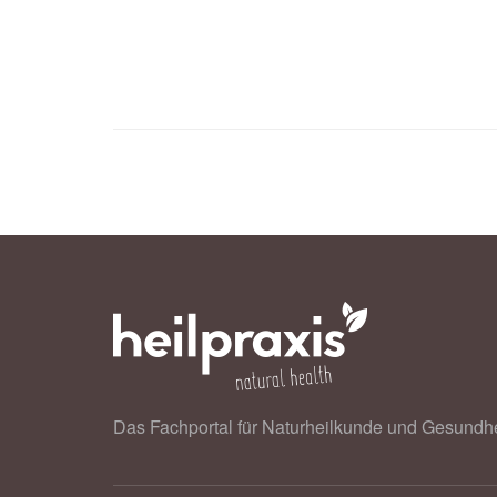
between chronotype and depressive 
19.03.2025),
PLOS One
PLOS: Why are night owls at greater 
Das Fachportal für Naturheilkunde und Gesundhe