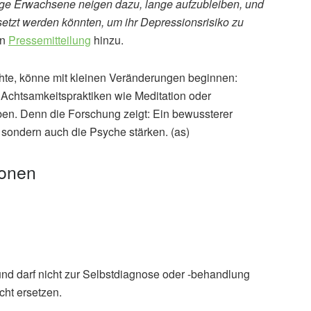
nge Erwachsene neigen dazu, lange aufzubleiben, und
etzt werden könnten, um ihr Depressionsrisiko zu
en
Pressemitteilung
hinzu.
hte, könne mit kleinen Veränderungen beginnen:
Achtsamkeitspraktiken wie Meditation oder
en. Denn die Forschung zeigt: Ein bewussterer
 sondern auch die Psyche stärken. (as)
ionen
und darf nicht zur Selbstdiagnose oder -behandlung
cht ersetzen.
, Simon L. Evans: Mindfulness mediates the association