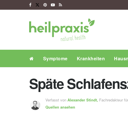
Symptome
Krankheiten
Hausm
Späte Schlafens
Verfasst von
Alexander Stindt,
Fachredakteur f
Quellen ansehen