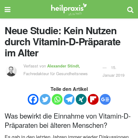
Neue Studie: Kein Nutzen
durch Vitamin-D-Präparate
im Alter
Verfasst von
Alexander Stindt,
15.
Fachredakteur für Gesundheitsnews
Januar 2019
Teile den Artikel
Was bewirkt die Einnahme von Vitamin-D-
Präparaten bei älteren Menschen?
Es gab in den letzten Jahren immer wieder Diskussionen