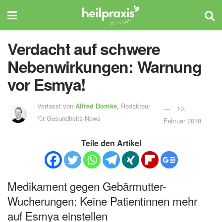
Verdacht auf schwere
Nebenwirkungen: Warnung
vor Esmya!
Verfasst von
Alfred Domke,
Redakteur
10.
für Gesundheits-News
Februar 2018
Teile den Artikel
Medikament gegen Gebärmutter-
Wucherungen: Keine Patientinnen mehr
auf Esmya einstellen