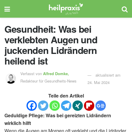
Gesundheit: Was bei
verklebten Augen und
juckenden Lidrändern
heilend ist
Verfasst von
Alfred Domke,
aktualisiert am
Redakteur für Gesundheits-News
24. Mai 2024
Teile den Artikel
Geduldige Pflege: Was bei gereizten Lidrändern
wirklich hilft
Wenn die Augen am Morgen oft verklebt und die Lidränder