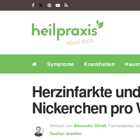
Symptome
Krankheiten
Hausm
Herzinfarkte und
Nickerchen pro 
Verfasst von
Alexander Stindt,
Fachredakteur f
Quellen ansehen