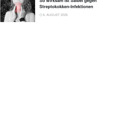
So wirksam ist Salbei gegen
Streptokokken-Infektionen
6. AUGUST 2026