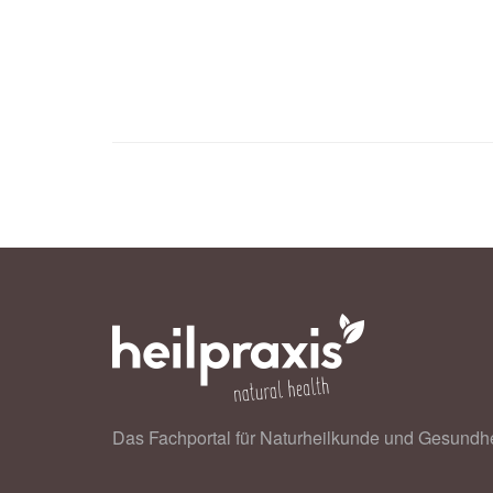
Nadine Häusler, Jose Haba-Rubio, 
napping with incident cardiovascular
10.09.2019),
Heart
Das Fachportal für Naturheilkunde und Gesundhe