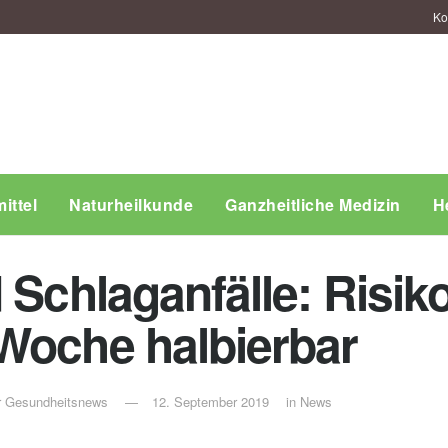
Ko
ittel
Naturheilkunde
Ganzheitliche Medizin
H
 Schlaganfälle: Risik
Woche halbierbar
ür Gesundheitsnews
12. September 2019
in
News