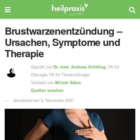
Brustwarzenentzündung –
Ursachen, Symptome und
Therapie
Geprüft von
Dr. med.
Andreas Schilling
,
FA für
Chirurgie, FA für Thoraxchirurgie
Verfasst von
Miriam Adam
Quellen ansehen
aktualisiert am 2. November 2021