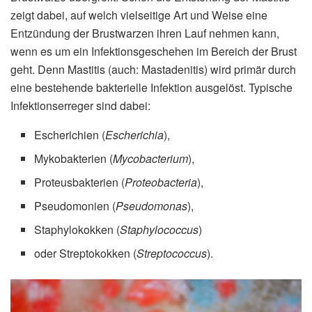
zeigt dabei, auf welch vielseitige Art und Weise eine
Entzündung der Brustwarzen ihren Lauf nehmen kann,
wenn es um ein Infektionsgeschehen im Bereich der Brust
geht. Denn Mastitis (auch: Mastadenitis) wird primär durch
eine bestehende bakterielle Infektion ausgelöst. Typische
Infektionserreger sind dabei:
Escherichien (
Escherichia
),
Mykobakterien (
Mycobacterium
),
Proteusbakterien (
Proteobacteria
),
Pseudomonien (
Pseudomonas
),
Staphylokokken (
Staphylococcus
)
oder Streptokokken (
Streptococcus
).