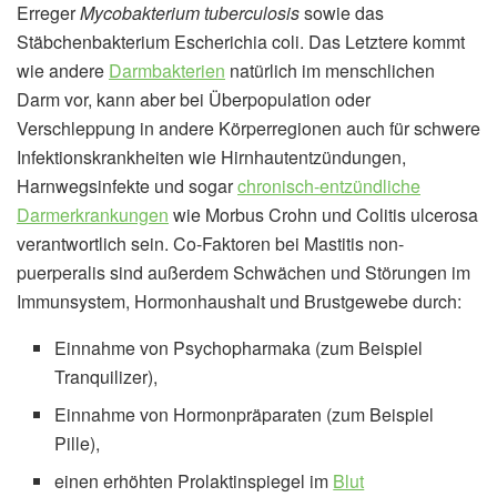
Erreger
Mycobakterium tuberculosis
sowie das
Stäbchenbakterium Escherichia coli. Das Letztere kommt
wie andere
Darmbakterien
natürlich im menschlichen
Darm vor, kann aber bei Überpopulation oder
Verschleppung in andere Körperregionen auch für schwere
Infektionskrankheiten wie Hirnhautentzündungen,
Harnwegsinfekte und sogar
chronisch-entzündliche
Darmerkrankungen
wie Morbus Crohn und Colitis ulcerosa
verantwortlich sein. Co-Faktoren bei Mastitis non-
puerperalis sind außerdem Schwächen und Störungen im
Immunsystem, Hormonhaushalt und Brustgewebe durch:
Einnahme von Psychopharmaka (zum Beispiel
Tranquilizer),
Einnahme von Hormonpräparaten (zum Beispiel
Pille),
einen erhöhten Prolaktinspiegel im
Blut