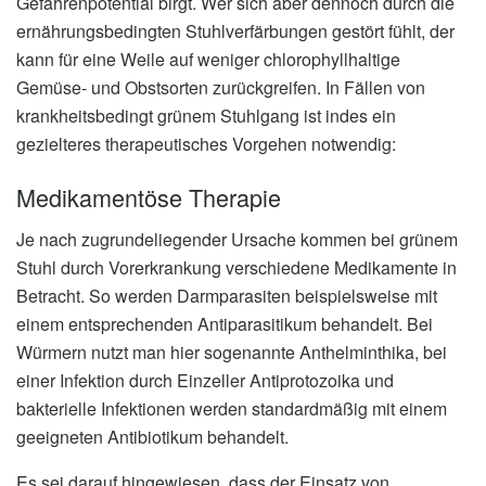
Gefahrenpotential birgt. Wer sich aber dennoch durch die
ernährungsbedingten Stuhlverfärbungen gestört fühlt, der
kann für eine Weile auf weniger chlorophyllhaltige
Gemüse- und Obstsorten zurückgreifen. In Fällen von
krankheitsbedingt grünem Stuhlgang ist indes ein
gezielteres therapeutisches Vorgehen notwendig:
Medikamentöse Therapie
Je nach zugrundeliegender Ursache kommen bei grünem
Stuhl durch Vorerkrankung verschiedene Medikamente in
Betracht. So werden Darmparasiten beispielsweise mit
einem entsprechenden Antiparasitikum behandelt. Bei
Würmern nutzt man hier sogenannte Anthelminthika, bei
einer Infektion durch Einzeller Antiprotozoika und
bakterielle Infektionen werden standardmäßig mit einem
geeigneten Antibiotikum behandelt.
Es sei darauf hingewiesen, dass der Einsatz von