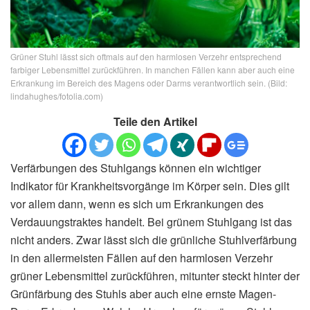
Grüner Stuhl lässt sich oftmals auf den harmlosen Verzehr entsprechend
farbiger Lebensmittel zurückführen. In manchen Fällen kann aber auch eine
Erkrankung im Bereich des Magens oder Darms verantwortlich sein. (Bild:
lindahughes/fotolia.com)
Teile den Artikel
Verfärbungen des Stuhlgangs können ein wichtiger
Indikator für Krankheitsvorgänge im Körper sein. Dies gilt
vor allem dann, wenn es sich um Erkrankungen des
Verdauungstraktes handelt. Bei grünem Stuhlgang ist das
nicht anders. Zwar lässt sich die grünliche Stuhlverfärbung
in den allermeisten Fällen auf den harmlosen Verzehr
grüner Lebensmittel zurückführen, mitunter steckt hinter der
Grünfärbung des Stuhls aber auch eine ernste Magen-