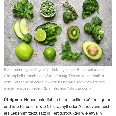
Bei ernährungsbedingter Verfärbung ist der Pflanzenfarbstoff
Chlorophyll Ursache der Grünfärbung. Dieser kann nämlich
vom Körper nicht verdaut werden und wird somit vollständig
wieder ausgeschieden. (Bild: lilechka75/fotolia.com)
Übrigens
: Neben natürlichen Lebensmitteln können grüne
und rote Farbstoffe wie Chlorophyll oder Anthocyane auch
als Lebensmittelzusatz in Fertigprodukten wie etwa in