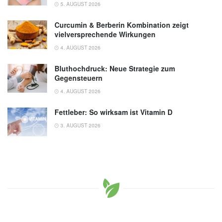
Gesellschaft für Pädiatrische Kardiologie,
5. AUGUST 2026
(Abruf 06.08.2019),
AWMF
Curcumin & Berberin Kombination zeigt
Jeanne Marie Baffa: Angeborene Herzfehler
vielversprechende Wirkungen
im Überblick, MSD Manual, (Abruf
4. AUGUST 2026
06.08.2019),
MSD
Bluthochdruck: Neue Strategie zum
Gegensteuern
4. AUGUST 2026
Fettleber: So wirksam ist Vitamin D
3. AUGUST 2026