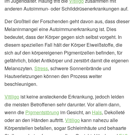
im Jugendalter. Häufig tritt die
Vitiligo
zusammen mit
anderen Autoimmun- oder Schilddrüsenerkrankungen auf.
Der Großteil der Forschenden geht davon aus, dass dieser
Melaninmangel eine Autoimmunerkrankung ist. Dies
bedeutet, dass der Körper gegen sich selbst vorgeht. In
diesem speziellen Fall hält der Körper Eiweißstoffe, die
sich auf den körpereigenen Pigmentzellen befinden, für
gefährlich, bildet Antikörper und zerstört damit die eigenen
Melanozyten.
Stress
, schwere Sonnenbrände und
Hautverletzungen können den Prozess weiter
beschleunigen.
Vitiligo
ist keine ansteckende Erkrankung, jedoch leiden
die meisten Betroffenen sehr darunter. Vor allem dann,
wenn die
Pigmentstörung
im Gesicht, an
Hals
, Dekolleté
oder an den Händen auftritt.
Vitiligo
kann nahezu alle
Körperstellen befallen, sogar Schleimhäute und behaarte