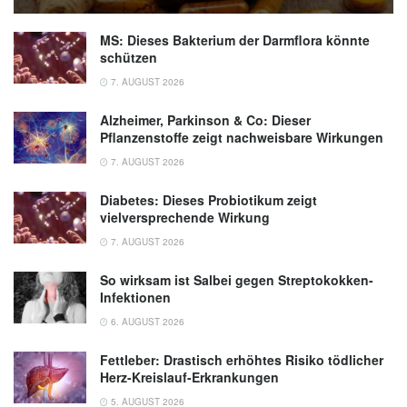
Enzyme auf. (Abruf am 15.07.2021),
Uni
Mainz
MS: Dieses Bakterium der Darmflora könnte
schützen
7. AUGUST 2026
Alzheimer, Parkinson & Co: Dieser
Pflanzenstoffe zeigt nachweisbare Wirkungen
7. AUGUST 2026
Diabetes: Dieses Probiotikum zeigt
vielversprechende Wirkung
7. AUGUST 2026
So wirksam ist Salbei gegen Streptokokken-
Infektionen
6. AUGUST 2026
Fettleber: Drastisch erhöhtes Risiko tödlicher
Herz-Kreislauf-Erkrankungen
5. AUGUST 2026