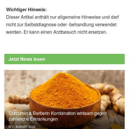
Wichtiger Hinweis:
Dieser Artikel enthält nur allgemeine Hinweise und darf
nicht zur Selbstdiagnose oder -behandlung verwendet
werden. Er kann einen Arztbesuch nicht ersetzen.
Susanne Waschke
Comberg, Hans-Ulrich; Klimm, Hans-Dieter:
Allgemeinmedizin (Reihe, Intensivkurs WB)
Jetzt News lesen
(Deutsch), 4. Auflage, Thieme, 2004
Fritsch, Peter: Dermatologie und
Venerologie, Springer, 1998
Pressemitteilung der Johannes Gutenberg
Universität Mainz vom 22.06.2016: Bildung
des Bräunungspigments Melanin
entschlüsselt: Wissenschaftler aus Mainz
Curcumin & Berberin Kombination wirksam gegen
und Kiel decken molekularen Mechanismus
zahlreiche Erkrankungen
der Melaninbildung durch Mutation beteiligter
7. AUGUST 2026