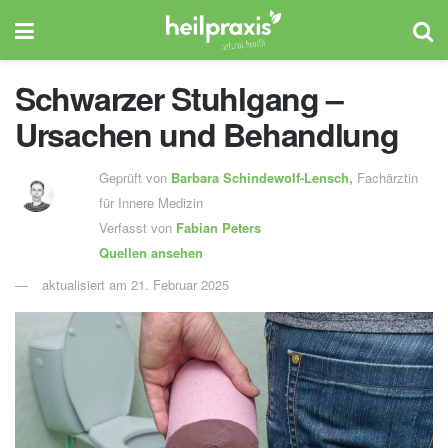
Schwarzer Stuhlgang –
Ursachen und Behandlung
Geprüft von
Barbara Schindewolf-Lensch
,
Fachärztin
für Innere Medizin
Verfasst von
Fabian Peters
Quellen ansehen
aktualisiert am 21. Februar 2025