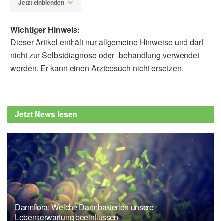
Jetzt einblenden
Wichtiger Hinweis:
Dieser Artikel enthält nur allgemeine Hinweise und darf
nicht zur Selbstdiagnose oder -behandlung verwendet
werden. Er kann einen Arztbesuch nicht ersetzen.
Fabian Peters
Barbara Schindewolf-Lensch
Jörn Reckel, Wolfgang Bauer: Darm krank -
alles krank: Hilfe mit ganzheitlicher Therapie,
Jetzt News lesen
Verlagshaus der Ärzte, 2016
Irmtraut Koop: Gastroenterologie compact -
Alles für Klinik und Praxis, Thieme Verlag, 3.
Auflage, 2013
John Henry Clarke: Erkrankungen der
Verdauungsorgane, Ahlbrecht Verlag, 1.
Auflage, 2013
Darmflora: Welche Darmbakterien unsere
Nimish Vakil: Helicobacter-pylori-Infektion,
Lebenserwartung beeinflussen