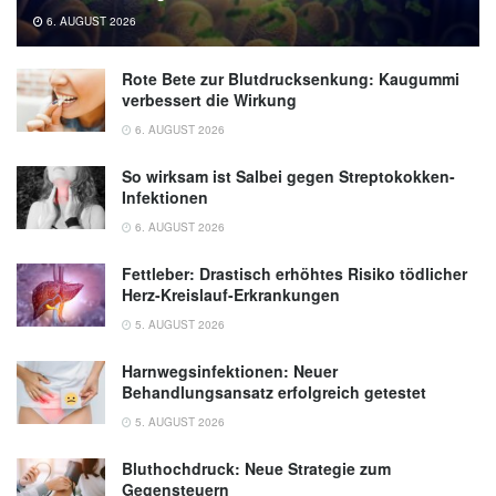
MSD Manual, (Abruf 13.09.2019),
MSD
6. AUGUST 2026
Rote Bete zur Blutdrucksenkung: Kaugummi
verbessert die Wirkung
6. AUGUST 2026
So wirksam ist Salbei gegen Streptokokken-
Infektionen
6. AUGUST 2026
Fettleber: Drastisch erhöhtes Risiko tödlicher
Herz-Kreislauf-Erkrankungen
5. AUGUST 2026
Harnwegsinfektionen: Neuer
Behandlungsansatz erfolgreich getestet
5. AUGUST 2026
Bluthochdruck: Neue Strategie zum
Gegensteuern