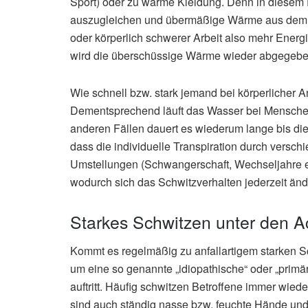
Sport) oder zu warme Kleidung. Denn in diesem F
auszugleichen und übermäßige Wärme aus dem K
oder körperlich schwerer Arbeit also mehr Energ
wird die überschüssige Wärme wieder abgegeben
Wie schnell bzw. stark jemand bei körperlicher A
Dementsprechend läuft das Wasser bei Mensche
anderen Fällen dauert es wiederum lange bis di
dass die individuelle Transpiration durch versc
Umstellungen (Schwangerschaft, Wechseljahre et
wodurch sich das Schwitzverhalten jederzeit änd
Starkes Schwitzen unter den A
Kommt es regelmäßig zu anfallartigem starken Sc
um eine so genannte „idiopathische“ oder „prim
auftritt. Häufig schwitzen Betroffene immer wiede
sind auch ständig nasse bzw. feuchte Hände und