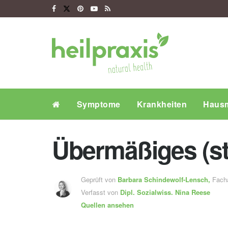
Symptome
Krankheiten
Hausm
Übermäßiges (st
Geprüft von
Barbara Schindewolf-Lensch
,
Fachä
Verfasst von
Dipl. Sozialwiss.
Nina Reese
Quellen ansehen