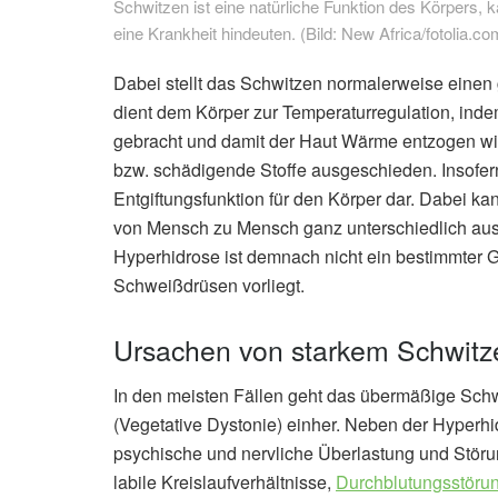
Schwitzen ist eine natürliche Funktion des Körpers, 
eine Krankheit hindeuten. (Bild: New Africa/fotolia.co
Dabei stellt das Schwitzen normalerweise einen 
dient dem Körper zur Temperaturregulation, ind
gebracht und damit der Haut Wärme entzogen wir
bzw. schädigende Stoffe ausgeschieden. Insofern
Entgiftungsfunktion für den Körper dar. Dabei k
von Mensch zu Mensch ganz unterschiedlich ausfa
Hyperhidrose ist demnach nicht ein bestimmter 
Schweißdrüsen vorliegt.
Ursachen von starkem Schwitz
In den meisten Fällen geht das übermäßige Sch
(Vegetative Dystonie) einher. Neben der Hyperhi
psychische und nervliche Überlastung und Störu
labile Kreislaufverhältnisse,
Durchblutungsstöru