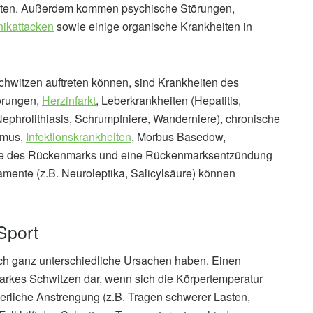
ten. Außerdem kommen psychische Störungen,
ikattacken
sowie einige organische Krankheiten in
hwitzen auftreten können, sind Krankheiten des
örungen,
Herzinfarkt
, Leberkrankheiten (Hepatitis,
Nephrolithiasis, Schrumpfniere, Wanderniere), chronische
smus,
Infektionskrankheiten
, Morbus Basedow,
e des Rückenmarks und eine Rückenmarksentzündung
mente (z.B. Neuroleptika, Salicylsäure) können
Sport
h ganz unterschiedliche Ursachen haben. Einen
tarkes Schwitzen dar, wenn sich die Körpertemperatur
erliche Anstrengung (z.B. Tragen schwerer Lasten,