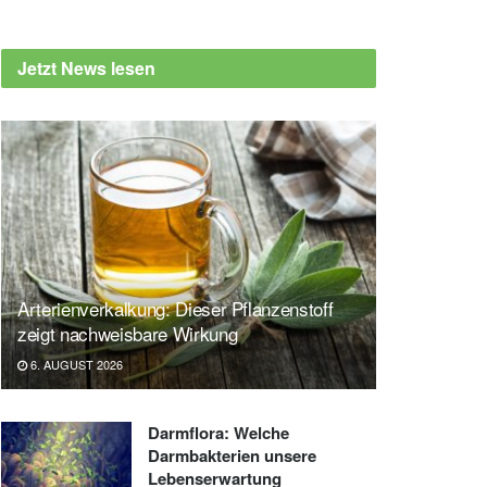
Jetzt News lesen
Arterienverkalkung: Dieser Pflanzenstoff
zeigt nachweisbare Wirkung
6. AUGUST 2026
Darmflora: Welche
Darmbakterien unsere
Lebenserwartung