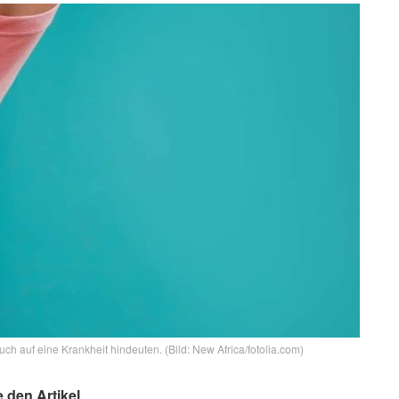
uch auf eine Krankheit hindeuten. (Bild: New Africa/fotolia.com)
e den Artikel