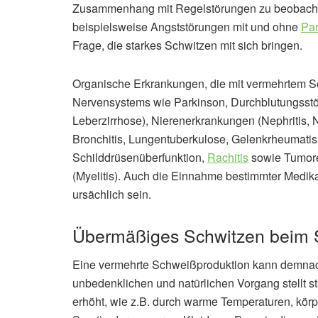
Zusammenhang mit Regelstörungen zu beobach
beispielsweise Angststörungen mit und ohne
Pan
Frage, die starkes Schwitzen mit sich bringen.
Organische Erkrankungen, die mit vermehrtem Sc
Nervensystems wie Parkinson, Durchblutungsst
Leberzirrhose), Nierenerkrankungen (Nephritis, 
Bronchitis, Lungentuberkulose, Gelenkrheumati
Schilddrüsenüberfunktion,
Rachitis
sowie Tumor
(Myelitis). Auch die Einnahme bestimmter Medika
ursächlich sein.
Übermäßiges Schwitzen beim 
Eine vermehrte Schweißproduktion kann demnac
unbedenklichen und natürlichen Vorgang stellt s
erhöht, wie z.B. durch warme Temperaturen, körp