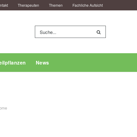
ntakt
Therapeuten
Themen
Fachliche Aufsicht
eilpflanzen
News
ome