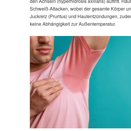
den Achseln (hyperhidrosis axillaris) auftritt. H
Schweiß-Attacken, wobei der gesamte Körper und
Juckreiz (Pruritus) und Hautentzündungen, zudem
keine Abhängigkeit zur Außentemperatur.