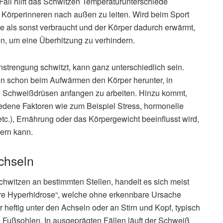
all hilft das Schwitzen Temperaturunterschiede
örperinneren nach außen zu leiten. Wird beim Sport
ie als sonst verbraucht und der Körper dadurch erwärmt,
, um eine Überhitzung zu verhindern.
nstrengung schwitzt, kann ganz unterschiedlich sein.
n schon beim Aufwärmen den Körper herunter, in
e Schweißdrüsen anfangen zu arbeiten. Hinzu kommt,
hiedene Faktoren wie zum Beispiel Stress, hormonelle
c.), Ernährung oder das Körpergewicht beeinflusst wird,
ern kann.
chseln
hwitzen an bestimmten Stellen, handelt es sich meist
äre Hyperhidrose“, welche ohne erkennbare Ursache
r heftig unter den Achseln oder an Stirn und Kopf, typisch
 Fußsohlen. In ausgeprägten Fällen läuft der Schweiß