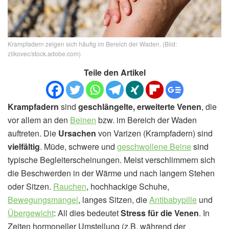
Krampfadern zeigen sich häufig im Bereich der Waden. (Bild:
zlikovec/stock.adobe.com)
Teile den Artikel
Krampfadern
sind
geschlängelte, erweiterte Venen
, die
vor allem an den
Beinen
bzw. im Bereich der Waden
auftreten. Die
Ursachen
von Varizen (Krampfadern) sind
vielfältig
. Müde, schwere und
geschwollene Beine
sind
typische Begleiterscheinungen. Meist verschlimmern sich
die Beschwerden in der Wärme und nach langem Stehen
oder Sitzen.
Rauchen
, hochhackige Schuhe,
Bewegungsmangel
, langes Sitzen, die
Antibabypille
und
Übergewicht
: All dies bedeutet
Stress für die Venen
. In
Zeiten hormoneller Umstellung (z.B. während der