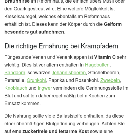
Braunhirse
im Reformhaus, die einfach übers Müsli oder
den Quark gestreut wird. Eine weitere Möglichkeit ist
Kieselsäuregel, welches ebenfalls im Reformhaus
erhältlich ist. Dieses kann der Körper durch die
Gelform
besonders gut aufnehmen
.
Die richtige Ernährung bei Krampfadern
Für gesunde Venen und Venenklappen ist
Vitamin C
sehr
wichtig. Dies ist vor allem enthalten in
Hagebutten
,
Sanddorn
, schwarzen
Johannisbeeren
, Stachelbeeren,
Petersilie,
Grünkohl
, Paprika und Rosenkohl.
Zwiebeln
,
Knoblauch
und
Ingwer
vermindern die Gerinnungsstoffe im
Blut und sollten daher regelmäßig beim Kochen zum
Einsatz kommen.
Die Nahrung sollte viele Ballaststoffe enthalten, da diese
einer übermäßigen Blutgerinnung vorbeugen. Achten Sie
auf eine
zuckerfreie und fettarme Kost
sowie eine