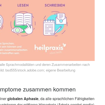
n alle Sprachmodalitäten und deren Zusammenarbeiten nach
ld: bsd555/stock.adobe.com; eigene Bearbeitung
 Symptome zusammen kommen
einer
globalen Aphasie
, da alle sprachlichen Fähigkeiten
ptstamm der mittleren Hirnarterie (Arteria cerebri media)