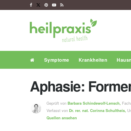
Symptome
Krankheiten
Hausm
Aphasie: Form
Geprüft von
Barbara Schindewolf-Lensch
,
Fachä
Verfasst von
Dr. rer. nat.
Corinna Schultheis,
Um
Quellen ansehen