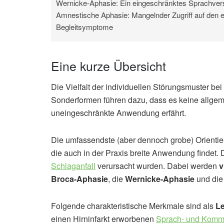
Wernicke-Aphasie: Ein eingeschränktes Sprachver
Amnestische Aphasie: Mangelnder Zugriff auf den 
Begleitsymptome
Eine kurze Übersicht
Die Vielfalt der individuellen Störungsmuster be
Sonderformen führen dazu, dass es keine allgemein
uneingeschränkte Anwendung erfährt.
Die umfassendste (aber dennoch grobe) Orientieru
die auch in der Praxis breite Anwendung findet. 
Schlaganfall
verursacht wurden. Dabei werden
v
Broca-Aphasie
, die
Wernicke-Aphasie
und di
Folgende charakteristische Merkmale sind als
L
einen Hirninfarkt erworbenen
Sprach- und Kommu