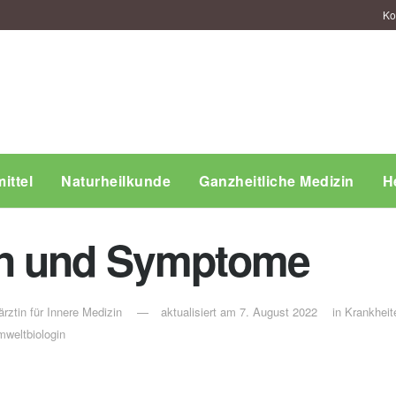
Ko
ittel
Naturheilkunde
Ganzheitliche Medizin
H
en und Symptome
rztin für Innere Medizin
aktualisiert am 7. August 2022
in
Krankheit
weltbiologin