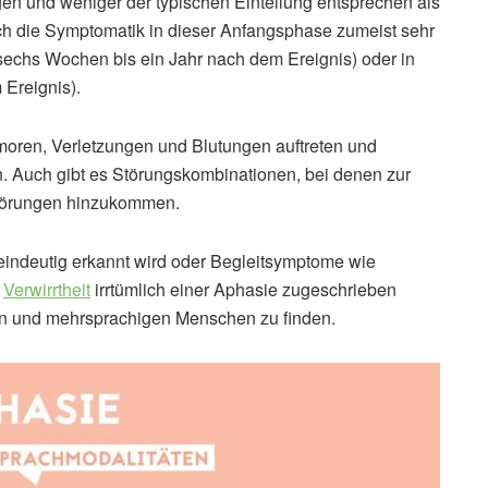
n und weniger der typischen Einteilung entsprechen als
ich die Symptomatik in dieser Anfangsphase zumeist sehr
sechs Wochen bis ein Jahr nach dem Ereignis) oder in
Ereignis).
moren, Verletzungen und Blutungen auftreten und
 Auch gibt es Störungskombinationen, bei denen zur
törungen hinzukommen.
eindeutig erkannt wird oder Begleitsymptome wie
r
Verwirrtheit
irrtümlich einer Aphasie zugeschrieben
rn und mehrsprachigen Menschen zu finden.