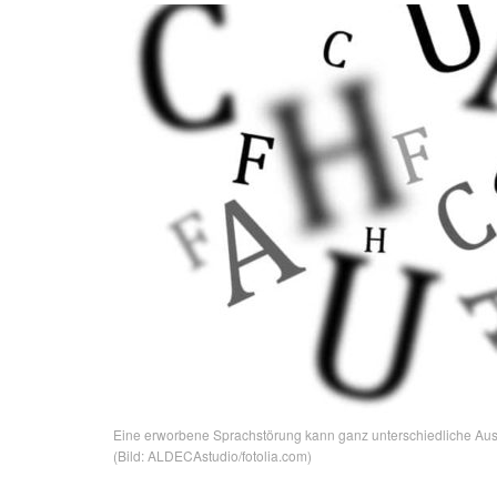
Eine erworbene Sprachstörung kann ganz unterschiedliche Aus
(Bild: ALDECAstudio/fotolia.com)