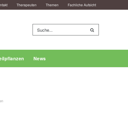
ntakt
Therapeuten
Themen
Fachliche Aufsicht
eilpflanzen
News
en