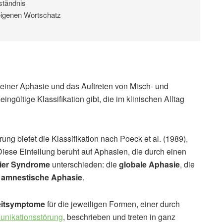
ständnis
eigenen Wortschatz
i einer Aphasie und das Auftreten von Misch- und
gültige Klassifikation gibt, die im klinischen Alltag
ng bietet die Klassifikation nach Poeck et al. (1989),
Diese Einteilung beruht auf Aphasien, die durch einen
ier Syndrome
unterschieden: die
globale Aphasie
, die
e
amnestische Aphasie
.
eitsymptome
für die jeweiligen Formen, einer durch
nikationsstörung
, beschrieben und treten in ganz