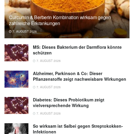
Behandlungsalgorithmen der chronischen
Osteomyelitis, in: Deutsches Ärzteblatt
International Ausgabe 109(14)/2012,
Curcumin & Berberin Kombination wirksam gegen
zahlreiche Erkrankungen
aerzteblatt.de
7. AUGUST 2026
Deutsche Gesellschaft für Unfallchirurgie e.V.
(Hrsg.): 2Sk-Leitlinie: Akute und chronische
MS: Dieses Bakterium der Darmflora könnte
exogene Osteomyelitis langer
schützen
Röhrenknochen des Erwachsenen, Stand
7. AUGUST 2026
Dezember 2017, AWMF-Registernr. 012-033,
awmf.org
Alzheimer, Parkinson & Co: Dieser
Pflanzenstoffe zeigt nachweisbare Wirkungen
Behrendt, Daniel und Josten, Christoph:
7. AUGUST 2026
Osteomyelitis im Erwachsenenalter, in: Der
Chirurg, Ausgabe 85/3 (2014),
Der Chirurg
Diabetes: Dieses Probiotikum zeigt
vielversprechende Wirkung
7. AUGUST 2026
So wirksam ist Salbei gegen Streptokokken-
Infektionen