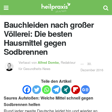
Bauchleiden nach großer
Völlerei: Die besten
Hausmittel gegen
Sodbrennen
Verfasst von
Alfred Domke,
Redakteur
30.
für Gesundheits-News
Dezember 2016
Teile den Artikel
Saures Aufstoßen: Welche Mittel schnell gegen
Sodbrennen helfen
Rund jeder zweite Deutsche leidet hin und wieder an