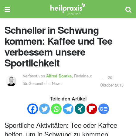
Schneller in Schwung
kommen: Kaffee und Tee
verbessern unsere
Sportlichkeit
Verfasst von
Alfred Domke,
Redakteur
29.
für Gesundheits-News
Oktober 2018
Teile den Artikel
Sportliche Aktivitäten: Tee oder Kaffee
helfen, um in Schwung zu kommen