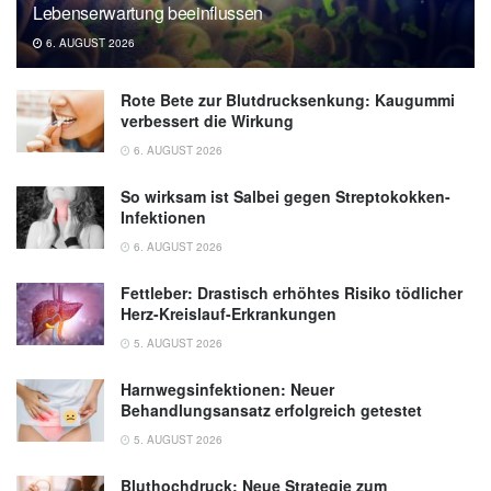
Lebenserwartung beeinflussen
6. AUGUST 2026
Rote Bete zur Blutdrucksenkung: Kaugummi
verbessert die Wirkung
6. AUGUST 2026
So wirksam ist Salbei gegen Streptokokken-
Infektionen
6. AUGUST 2026
Fettleber: Drastisch erhöhtes Risiko tödlicher
Herz-Kreislauf-Erkrankungen
5. AUGUST 2026
Harnwegsinfektionen: Neuer
Behandlungsansatz erfolgreich getestet
5. AUGUST 2026
Bluthochdruck: Neue Strategie zum