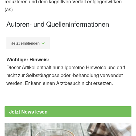
reduzieren und dem kognitiven Verfall entgegenwirken.
(as)
Autoren- und Quelleninformationen
Jetzt einblenden
Wichtiger Hinweis:
Dieser Artikel enthält nur allgemeine Hinweise und darf
nicht zur Selbstdiagnose oder -behandlung verwendet
werden. Er kann einen Arztbesuch nicht ersetzen.
Alexander Stindt
Kohei Kawano, Maiko Shobako, Taichi
Furukawa, Tatsuhiro Toyooka, Kousaku
Jetzt News lesen
Ohinata: Fatty acid amides present in
Camembert cheese improved cognitive
decline after oral administration in mice; in: