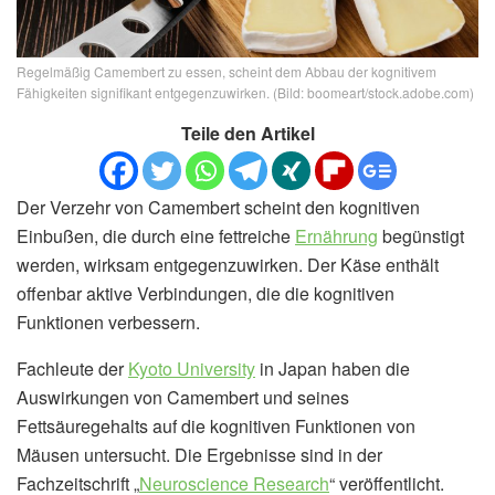
Regelmäßig Camembert zu essen, scheint dem Abbau der kognitivem
Fähigkeiten signifikant entgegenzuwirken. (Bild: boomeart/stock.adobe.com)
Teile den Artikel
Der Verzehr von Camembert scheint den kognitiven
Einbußen, die durch eine fettreiche
Ernährung
begünstigt
werden, wirksam entgegenzuwirken. Der Käse enthält
offenbar aktive Verbindungen, die die kognitiven
Funktionen verbessern.
Fachleute der
Kyoto University
in Japan haben die
Auswirkungen von Camembert und seines
Fettsäuregehalts auf die kognitiven Funktionen von
Mäusen untersucht. Die Ergebnisse sind in der
Fachzeitschrift „
Neuroscience Research
“ veröffentlicht.