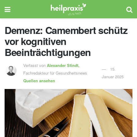
Demenz: Camembert schütz
vor kognitiven
Beeinträchtigungen
Verfasst von
Alexander Stindt,
15.
Fachredakteur für Gesundheitsnews
Januar 2025
Quellen ansehen