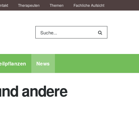
ntakt
Therapeuten
Themen
Fachliche Aufsicht
eilpflanzen
News
und andere