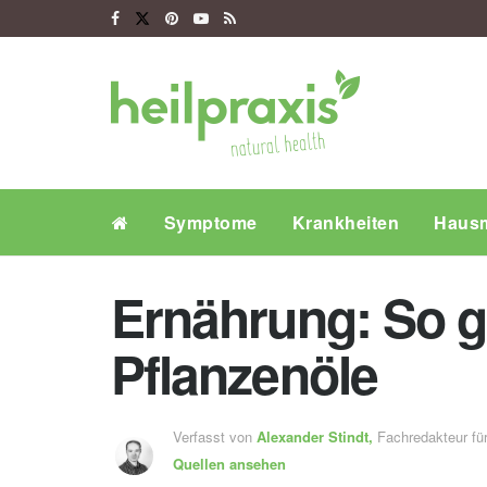
Symptome
Krankheiten
Hausm
Ernährung: So g
Pflanzenöle
Verfasst von
Alexander Stindt,
Fachredakteur f
Quellen ansehen