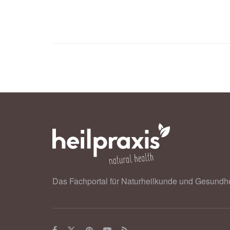
(veröffentlicht 23.97.2024),
Advances
Lucian Calugar Lucian, Ioana Groze
Health; in: Journal of Medical and C
Journal of Medical and Clinical Nur
Das Fachportal für Naturheilkunde und Gesundhe