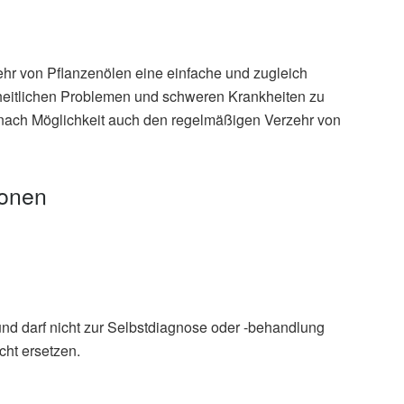
ehr von Pflanzenölen eine einfache und zugleich
dheitlichen Problemen und schweren Krankheiten zu
 nach Möglichkeit auch den regelmäßigen Verzehr von
ionen
und darf nicht zur Selbstdiagnose oder -behandlung
cht ersetzen.
n Teng Ng, Yen Jun Wong, Sia Yen Yap, et al.: Health
il: An umbrella review; in: Advances in Nutrition