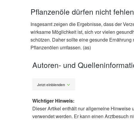
Pflanzenöle dürfen nicht fehlen
Insgesamt zeigen die Ergebnisse, dass der Verz
wirksame Möglichkeit ist, sich vor vielen gesun
schützen. Daher sollte eine gesunde Ernährung
Pflanzenölen umfassen. (as)
Autoren- und Quelleninformat
Jetzt einblenden
Wichtiger Hinweis:
Dieser Artikel enthält nur allgemeine Hinweise 
Alexander Stindt
verwendet werden. Er kann einen Arztbesuch ni
Phooi Tee Voon, Choon Ming Ng, Ye
effects of various edible vegetable o