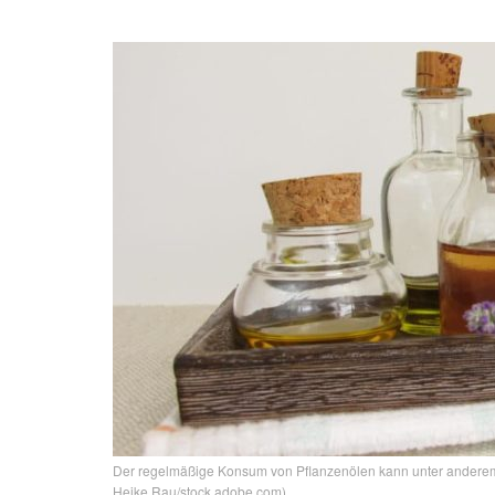
Der regelmäßige Konsum von Pflanzenölen kann unter anderem d
Heike Rau/stock.adobe.com)