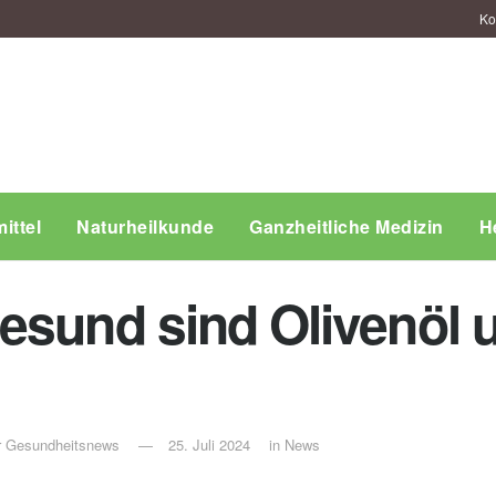
Ko
ittel
Naturheilkunde
Ganzheitliche Medizin
H
esund sind Olivenöl 
ür Gesundheitsnews
25. Juli 2024
in
News