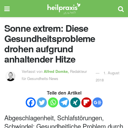
Sonne extrem: Diese
Gesundheitsprobleme
drohen aufgrund
anhaltender Hitze
Verfasst von
Alfred Domke,
Redakteur
1. August
für Gesundheits-News
2018
Teile den Artikel
Abgeschlagenheit, Schlafstörungen,
Schwindel: Gesundheitliche Problem durch